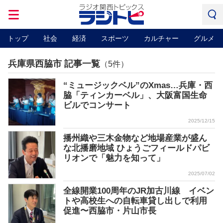
トップ
社会
経済
スポーツ
カルチャー
グルメ
兵庫県西脇市 記事一覧
（5件）
“ミュージックベル”のXmas…兵庫・西
脇「ティンカーベル」、大阪富国生命
ビルでコンサート
2025/12/15
播州織や三木金物など地場産業が盛ん
な北播磨地域 ひょうごフィールドパビ
リオンで「魅力を知って」
2025/07/02
全線開業100周年のJR加古川線 イベン
トや高校生への自転車貸し出しで利用
促進〜西脇市・片山市長