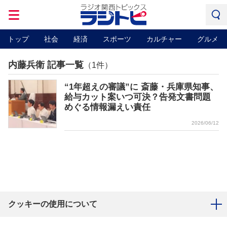
トップ
社会
経済
スポーツ
カルチャー
グルメ
内藤兵衛 記事一覧
（1件）
“1年超えの審議”に 斎藤・兵庫県知事、
給与カット案いつ可決？告発文書問題
めぐる情報漏えい責任
2026/06/12
クッキーの使用について