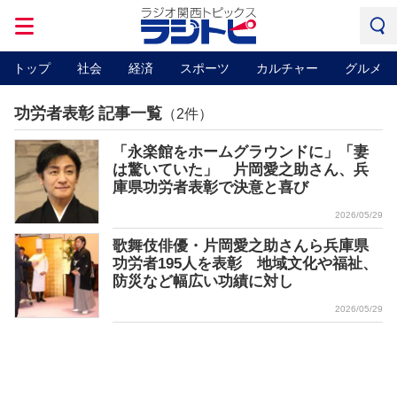
トップ
社会
経済
スポーツ
カルチャー
グルメ
功労者表彰 記事一覧
（2件）
「永楽館をホームグラウンドに」「妻
は驚いていた」 片岡愛之助さん、兵
庫県功労者表彰で決意と喜び
2026/05/29
歌舞伎俳優・片岡愛之助さんら兵庫県
功労者195人を表彰 地域文化や福祉、
防災など幅広い功績に対し
2026/05/29