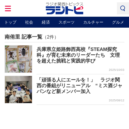
トップ
社会
経済
スポーツ
カルチャー
グルメ
南侑里 記事一覧
（2件）
兵庫県立姫路飾西高校『STEAM探究
科』が育む未来のリーダーたち 文理
を超えた挑戦と実践的学び
2025/10/03
「頑張る人にエールを！」 ラジオ関
西の番組がリニューアル “ミス酒ジャ
パンなど新メンバー加入
2025/08/12