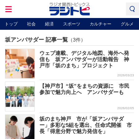
トップ
社会
経済
スポーツ
カルチャー
グルメ
坂アンバサダー 記事一覧
（3件）
ウェブ連載、デジタル地図、海外へ発
信も 坂アンバサダーが活動報告 神
戸市「坂のまち」プロジェクト
2026/03/23
【神戸市】“坂”をまちの資源に 市民
参加で魅力向上へ アンバサダーも
2026/02/05
坂のまち神戸 市が「坂アンバサダ
ー」多彩な5組を選出、任命式開催 市
長「得意分野で魅力発信を」