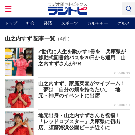
トップ
社会
経済
スポーツ
カルチャー
グルメ
山之内すず 記事一覧
（4件）
Z世代に人生を動かす1冊を 兵庫県が
移動式図書館バスを20日から運用 山
之内すずさんがPR
2025/09/19
山之内すず、家庭菜園がマイブーム！
夢は「自分の畑を持ちたい」 地
元・神戸のイベントに出席
2023/09/01
地元出身・山之内すずさんも祝福！
「レッドロブスター」兵庫県に初出
店、須磨海浜公園ビーチ近くに