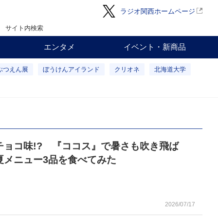
ラジオ関西ホームページ
サイト内検索
エンタメ
イベント・新商品
ぶつえん展
ぼうけんアイランド
クリオネ
北海道大学
チョコ味!? 『ココス』で暑さも吹き飛ば
夏メニュー3品を食べてみた
2026/07/17