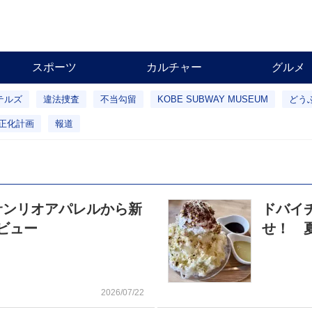
スポーツ
カルチャー
グルメ
テルズ
違法捜査
不当勾留
KOBE SUBWAY MUSEUM
どう
正化計画
報道
サンリオアパレルから新
ドバイ
ビュー
せ！ 
2026/07/22