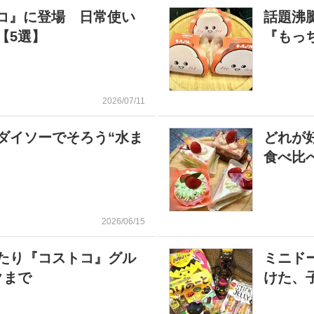
リコ』に登場 日常使い
話題沸
【5選】
『もっ
2026/07/11
ダイソーでそろう“水ま
どれが
食べ比
2026/06/15
たり『コストコ』グル
ミニド
クまで
けた、