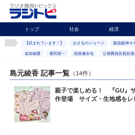
トップ
社会
経済
【読まれています！】
おさるのジョージ
阪急阪神ホ
追加抽選
豊田賀一
財政健全化
公債費負担負担適
島元綾香 記事一覧
（14件）
親子で楽しめる！ 『GU』
作登場 サイズ・生地感をレ