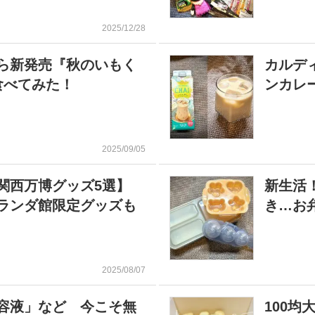
2025/12/28
ら新発売『秋のいもく
カルデ
食べてみた！
ンカレ
2025/09/05
・関西万博グッズ5選】
新生活
ランダ館限定グッズも
き…お
2025/08/07
美容液」など 今こそ無
100均