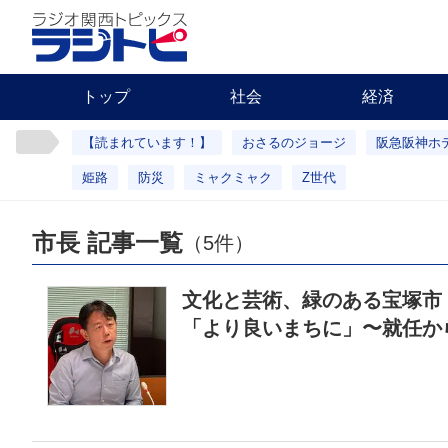
トップ
社会
経済
【読まれています！】
おさるのジョージ
阪急阪神ホ
姫路
防災
ミャクミャク
Z世代
市長 記事一覧
（5件）
文化と芸術、緑のある宝塚市
「より良いまちに」〜就任か