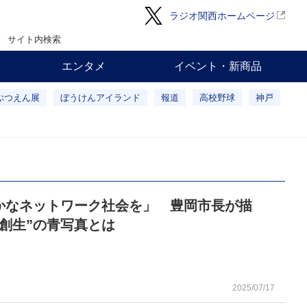
ラジオ関西ホームページ
サイト内検索
エンタメ
イベント・新商品
ぶつえん展
ぼうけんアイランド
報道
高校野球
神戸
かなネットワーク社会を」 豊岡市長が描
方創生”の青写真とは
2025/07/17