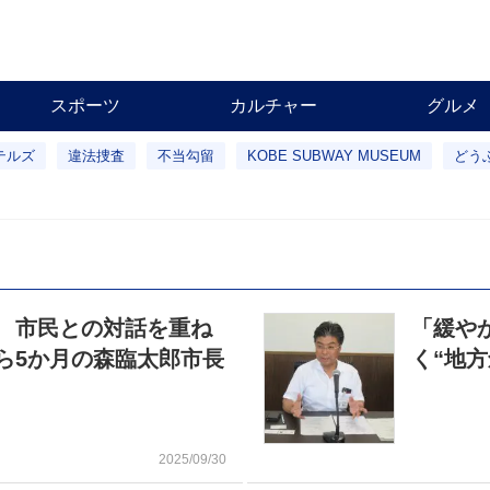
スポーツ
カルチャー
グルメ
テルズ
違法捜査
不当勾留
KOBE SUBWAY MUSEUM
どう
 市民との対話を重ね
「緩や
ら5か月の森臨太郎市長
く“地
2025/09/30