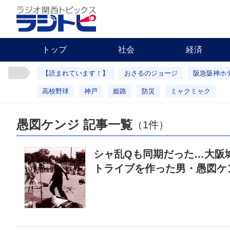
トップ
社会
経済
【読まれています！】
おさるのジョージ
阪急阪神ホ
高校野球
神戸
姫路
防災
ミャクミャク
愚図ケンジ 記事一覧
（1件）
シャ乱Qも同期だった…大阪
トライブを作った男・愚図ケ