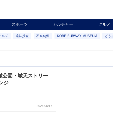
スポーツ
カルチャー
グルメ
テルズ
違法捜査
不当勾留
KOBE SUBWAY MUSEUM
どう
城公園・城天ストリー
ンジ
2026/06/17