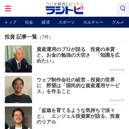
トップ
社会
経済
スポーツ
カルチャー
グルメ
投資 記事一覧
（7件）
資産運用のプロが語る 投資の本質
と、お金の勉強の大切さ 「知識を広
めたい」
2024/03/08
ウェブ制作会社の経営→投資の世界
に 野望は「国民的な資産運用サービ
ス」を作ること
2024/01/20
「盆栽を育てるような気持ちで淡々
と」 エンジェル投資家が語る、投資
のリアル