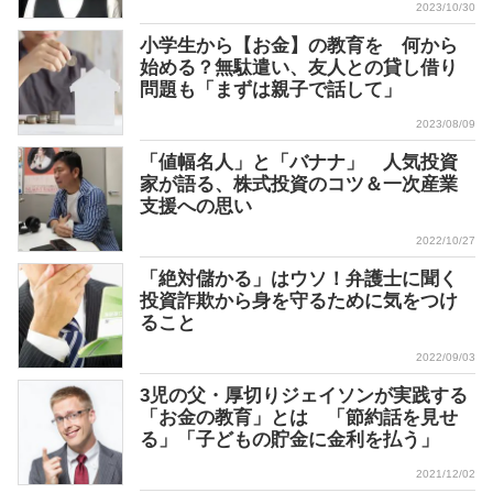
2023/10/30
小学生から【お金】の教育を 何から
始める？無駄遣い、友人との貸し借り
問題も「まずは親子で話して」
2023/08/09
「値幅名人」と「バナナ」 人気投資
家が語る、株式投資のコツ＆一次産業
支援への思い
2022/10/27
「絶対儲かる」はウソ！弁護士に聞く
投資詐欺から身を守るために気をつけ
ること
2022/09/03
3児の父・厚切りジェイソンが実践する
「お金の教育」とは 「節約話を見せ
る」「子どもの貯金に金利を払う」
2021/12/02