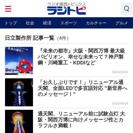
トップ
社会
経済
スポーツ
カルチャー
グルメ
日立製作所 記事一覧
（4件）
『未来の都市』大阪・関西万博 最大級
パビリオン、幸せな未来って？神戸製
鋼・川崎重工・KDDIなど
2024/10/13
「お久しぶりです！」リニューアル通
天閣、全面LEDで多言語対応 ”新世界へ
のメッセージ！”
2023/09/23
通天閣、リニューアル前に試験点灯 大
阪・関西万博に向けメッセージ性とカ
ラフルさ満載！