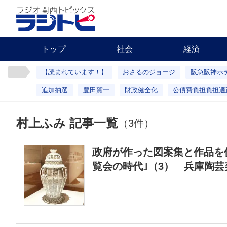
トップ
社会
経済
【読まれています！】
おさるのジョージ
阪急阪神ホ
追加抽選
豊田賀一
財政健全化
公債費負担負担適
村上ふみ 記事一覧
（3件）
政府が作った図案集と作品を
覧会の時代｣（3） 兵庫陶芸