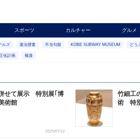
スポーツ
カルチャー
グルメ
テルズ
違法捜査
不当勾留
KOBE SUBWAY MUSEUM
どう
正化計画
報道
併せて展示 特別展｢博
竹細工
美術館
術 特
2025/07/12