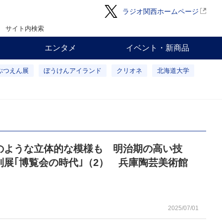
ラジオ関西ホームページ
サイト内検索
エンタメ
イベント・新商品
ぶつえん展
ぼうけんアイランド
クリオネ
北海道大学
のような立体的な模様も 明治期の高い技
別展｢博覧会の時代｣（2） 兵庫陶芸美術館
2025/07/01