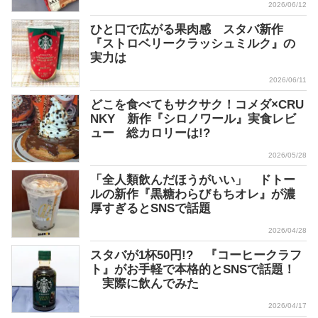
2026/06/12
ひと口で広がる果肉感 スタバ新作
『ストロベリークラッシュミルク』の
実力は
2026/06/11
どこを食べてもサクサク！コメダ×CRU
NKY 新作『シロノワール』実食レビ
ュー 総カロリーは!?
2026/05/28
「全人類飲んだほうがいい」 ドトー
ルの新作『黒糖わらびもちオレ』が濃
厚すぎるとSNSで話題
2026/04/28
スタバが1杯50円!? 『コーヒークラフ
ト』がお手軽で本格的とSNSで話題！
実際に飲んでみた
2026/04/17