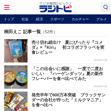
トップ
社会
経済
スポーツ
カルチャー
グルメ
桐田えこ 記事一覧
（52件）
売り切れ続出!? 夏にぴったり『コメ
ダ』×『Kiri』 初コラボフラッペを実
食レビュー
2026/07/19
「この出会いに感謝」 一度で二度お
いしい 『ハーゲンダッツ』夏の新作
フレーバーを食べ比べてみた
2026/07/15
発売半年で600万本突破 ブラックサン
ダーの会社が作った「ミルクマニア」
を食べ比べ