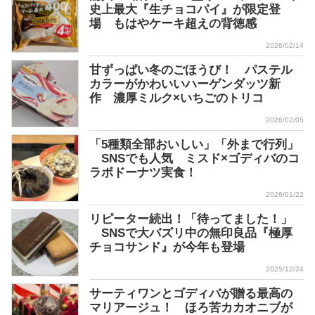
史上最大『生チョコパイ』が限定登
場 もはやケーキ超えの背徳感
2026/02/14
甘ずっぱい冬のごほうび！ パステル
カラーがかわいいハーゲンダッツ新
作 濃厚ミルク×いちごのトリコ
2026/02/05
「5種類全部おいしい」「外まで行列」
SNSでも人気 ミスド×ゴディバのコ
ラボドーナツ実食！
2026/01/22
リピーター続出！「待ってました！」
SNSで大バズリ中の無印良品『極厚
チョコサンド』が今年も登場
2025/12/24
サーティワンとゴディバが贈る最高の
マリアージュ！ ほろ苦カカオニブが