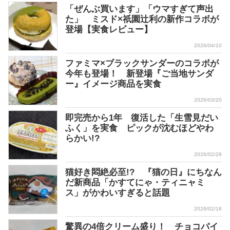
「ぜんぶ買います」「ウマすぎて声出
た」 ミスド×祇園辻利の新作コラボが
登場【実食レビュー】
2026/04/10
ファミマ×ブラックサンダーのコラボが
今年も登場！ 新登場『ご当地サンダ
ー』イメージ商品を実食
2026/03/20
即完売から1年 復活した「生雪見だい
ふく」を実食 ピックが沈むほどやわ
らかい!?
2026/02/28
猫好き悶絶必至!? 『猫の日』にちなん
だ新商品「かすてにゃ・ティニャミ
ス」がかわいすぎると話題
2026/02/18
驚異の4倍クリーム盛り！ チョコパイ