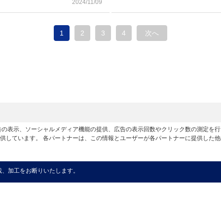
2024/11/09
1
2
3
4
次へ
広告の表示、ソーシャルメディア機能の提供、広告の表示回数やクリック数の測定を
供しています。 各パートナーは、この情報とユーザーが各パートナーに提供した
載、加工をお断りいたします。