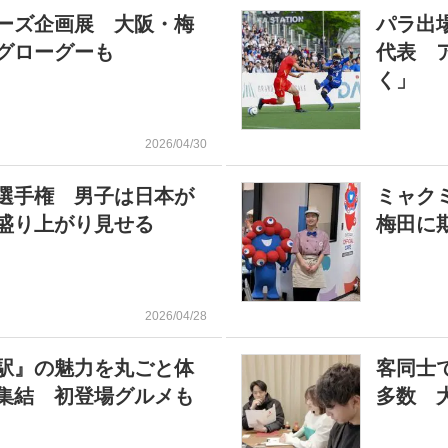
ーズ企画展 大阪・梅
パラ出
グローグーも
代表 
く」
2026/04/30
選手権 男子は日本が
ミャク
盛り上がり見せる
梅田に期
2026/04/28
駅』の魅力を丸ごと体
客同士
集結 初登場グルメも
多数 