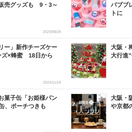
販売グッズも 9・3～
パブブ
トに
2025/08/29
リー」新作チーズケー
大阪・
ズ×蜂蜜 18日から
大行進
2024/11/18
お菓子缶「お姫様パン
大阪・
ダ缶、ポーチつきも
や京都