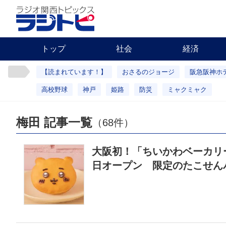
トップ
社会
経済
【読まれています！】
おさるのジョージ
阪急阪神ホ
高校野球
神戸
姫路
防災
ミャクミャク
梅田 記事一覧
（68件）
大阪初！「ちいかわベーカリー」
日オープン 限定のたこせん