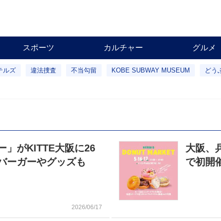
スポーツ
カルチャー
グルメ
テルズ
違法捜査
不当勾留
KOBE SUBWAY MUSEUM
どう
がKITTE大阪に26
大阪、
バーガーやグッズも
で初開
2026/06/17