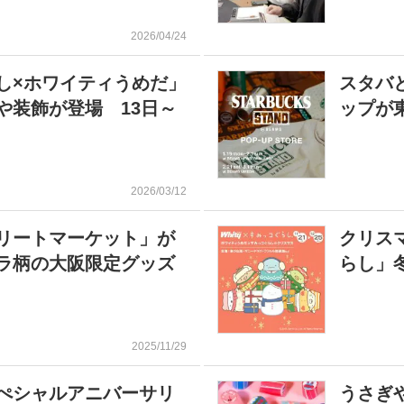
2026/04/24
し×ホワイティうめだ」
スタバ
装飾が登場 13日～
ップが
2026/03/12
リートマーケット」が
クリス
ラ柄の大阪限定グッズ
らし」
2025/11/29
ぺシャルアニバーサリ
うさぎ