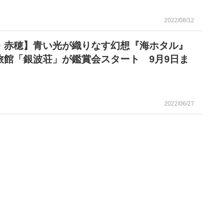
2022/08/12
・赤穂】青い光が織りなす幻想『海ホタル』
館「銀波荘」が鑑賞会スタート 9月9日ま
2022/06/27