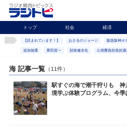
トップ
社会
経済
【読まれています！】
おさるのジョージ
阪急阪神ホ
追加抽選
豊田賀一
財政健全化
公債費負担負担適
海 記事一覧
（11件）
駅すぐの海で潮干狩りも 神
境学ぶ体験プログラム、今季は