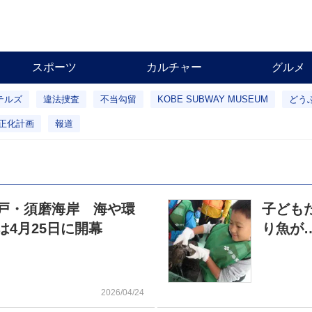
スポーツ
カルチャー
グルメ
テルズ
違法捜査
不当勾留
KOBE SUBWAY MUSEUM
どう
正化計画
報道
戸・須磨海岸 海や環
子ども
4月25日に開幕
り魚が
2026/04/24