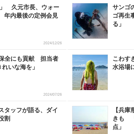
海」 久元市長、ウォー
サンゴ
 年内最後の定例会見
ゴ再生
る」
2024/12/26
礁保全にも貢献 担当者
こわす
きれいな海を」
水浴場
2024/07/26
スタッフが語る、ダイ
【兵庫
役割
きも 
点」