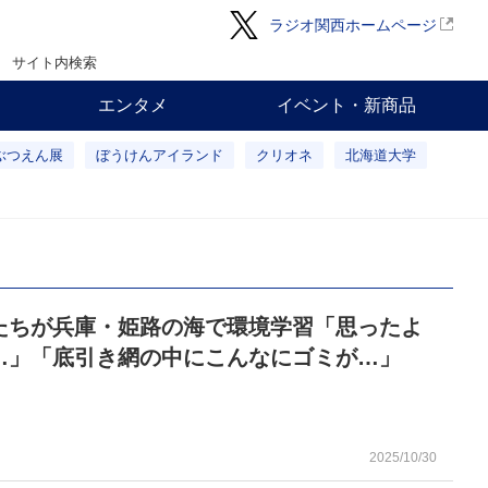
ラジオ関西ホームページ
サイト内検索
エンタメ
イベント・新商品
ぶつえん展
ぼうけんアイランド
クリオネ
北海道大学
たちが兵庫・姫路の海で環境学習「思ったよ
…」「底引き網の中にこんなにゴミが…」
2025/10/30