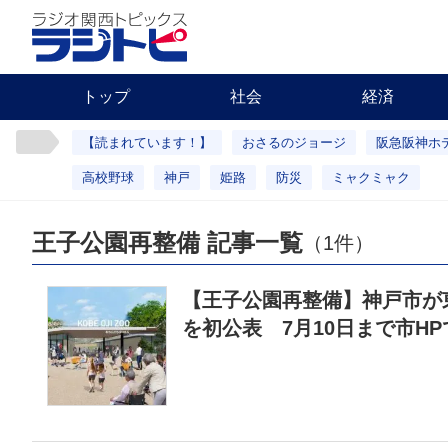
トップ
社会
経済
【読まれています！】
おさるのジョージ
阪急阪神ホ
高校野球
神戸
姫路
防災
ミャクミャク
王子公園再整備 記事一覧
（1件）
【王子公園再整備】神戸市が
を初公表 7月10日まで市H