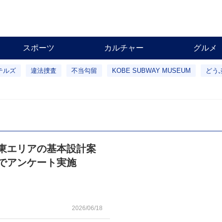
スポーツ
カルチャー
グルメ
テルズ
違法捜査
不当勾留
KOBE SUBWAY MUSEUM
どう
東エリアの基本設計案
Pでアンケート実施
2026/06/18