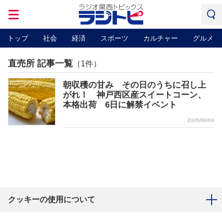
トップ
社会
経済
スポーツ
カルチャー
グルメ
直売所 記事一覧
（1件）
朝収穫の甘み その日のうちに召し上
がれ！ 神戸西区産スイートコーン、
本格出荷 6日に解禁イベント
2026/06/04
クッキーの使用について