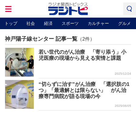
トップ
社会
経済
スポーツ
カルチャー
グルメ
神戸陽子線センター 記事一覧
（2件）
若い世代のがん治療 「寄り添う」小
児医療の現場から見える実情と課題
2025/12/24
“切らずに治す”がん治療 「選択肢の1
つ」「最適解とは限らない」 がん治
療専門病院が語る現場の今
2025/06/05