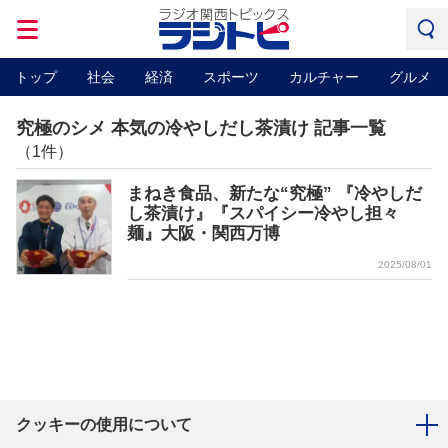
トップ
社会
経済
スポーツ
カルチャー
グルメ
究極のシメ 本気の冷やしだし茶漬け 記事一覧
（1件）
まねき食品、新たな“究極” 『冷やしだ
し茶漬け』『スパイシー冷やし担々
麺』大阪・関西万博
2025/08/01
クッキーの使用について