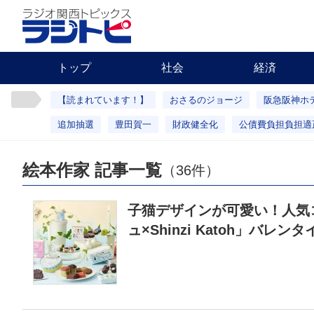
トップ
社会
経済
【読まれています！】
おさるのジョージ
阪急阪神ホ
追加抽選
豊田賀一
財政健全化
公債費負担負担適
絵本作家 記事一覧
（36件）
子猫デザインが可愛い！人気
ュ×Shinzi Katoh」バレ