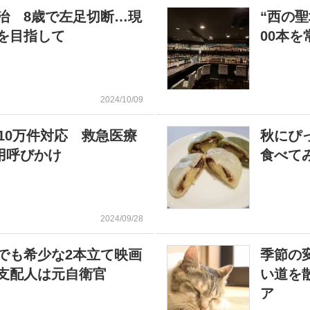
治 8歳で左足切断…現
“西の
を目指して
00本
2024/10/09
10万件対応 救急医療
秋にぴ
利用呼びかけ
食べて
2024/09/28
でも希少な2本立て映画
季節の
支配人は元自衛官
い道を
ア