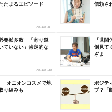
たたまるエピソード
信頼さ
2024/09/01
←必要派多数 「寄り道
『世間
いていない」肯定的な
倒見て
ざま
2024/08/30
』 オニオンコスメで地
ポジテ
取り組みも
プ？「