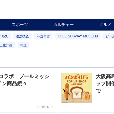
スポーツ
カルチャー
グルメ
テルズ
違法捜査
不当勾留
KOBE SUBWAY MUSEUM
どう
正化計画
報道
コラボ「ブールミッシ
大阪高
ンタイン商品続々
ップ開
で
2025/01/19