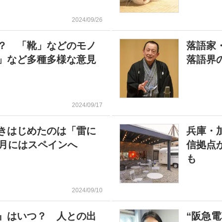
2024/09/26
？ 「靴」などのモノ
落語家
」など多種多様な意見
落語界
2024/09/17
きはじめたのは「雷に
兵庫・
0月にはスペインへ
信拠点
も
2024/09/10
』はいつ？ 人との出
“阪急