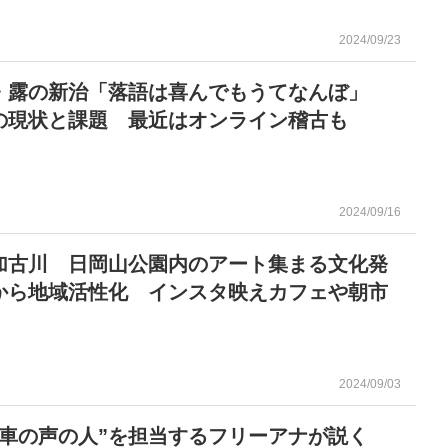
2024/09/23
・露の新治「落語は喜んでもうてなんぼ」
の現状と課題 最近はオンライン稽古も
2024/09/16
加古川 日岡山公園内のアート集まる文化発
から地域活性化 インスタ映えカフェや朝市
2024/09/03
電車の声の人”を担当するフリーアナが説く