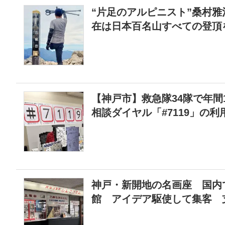
“片足のアルピニスト”桑村雅
在は日本百名山すべての登頂
【神戸市】救急隊34隊で年間
相談ダイヤル「#7119」の
神戸・新開地の名画座 国内
館 アイデア駆使して集客 