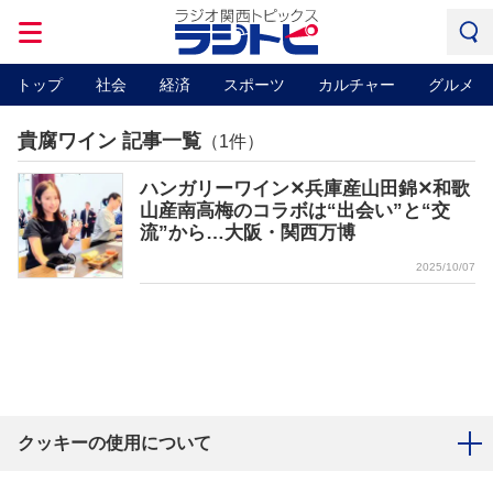
トップ
社会
経済
スポーツ
カルチャー
グルメ
貴腐ワイン 記事一覧
（1件）
ハンガリーワイン✕兵庫産山田錦✕和歌
山産南高梅のコラボは“出会い”と“交
流”から…大阪・関西万博
2025/10/07
クッキーの使用について