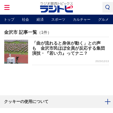
トップ
社会
経済
スポーツ
カルチャー
グルメ
金沢市 記事一覧
（1件）
「曲が流れると身体が動く」との声
も 金沢市民ほぼ全員が反応する集団
演技・『若い力』ってナニ？
2023/12/13
クッキーの使用について