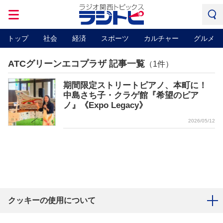
トップ
社会
経済
スポーツ
カルチャー
グルメ
ATCグリーンエコプラザ 記事一覧
（1件）
期間限定ストリートピアノ、本町に！
中島さち子・クラゲ館『希望のピア
ノ』《Expo Legacy》
2026/05/12
クッキーの使用について