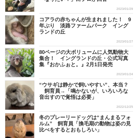
2023/01/29
コアラの赤ちゃんが生まれました！ 9
年ぶり 淡路ファームパーク イング
ランドの丘
2023/01/27
80ページの大ボリュームに人気動物大
集合！ イングランドの丘・公式写真
集『おかふぉと。』2月1日発売
2023/01/24
“ウサギは静かで飼いやすい”、本当？
飼育員→「鳴かないが、いろいろな
音出すので覚悟は必要」
2022/12/25
冬のプレーリードッグは“まんまるフォ
ルム” 飼育員「換毛期の動物は姿の見
比べをするとおもしろい」