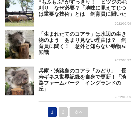
“もふもふ”がすっきり！「ヒツジの毛
刈り」なぜ必要？「地味に見えてじつ
は重要な技術」とは 飼育員に聞いた
2022/05/09
「生まれたてのコアラ」は水辺の生き
物のよう あまり見ない理由は？ 飼
育員に聞く！ 意外と知らない動物豆
知識
2022/04/27
兵庫・淡路島のコアラ「みどり」 長
寿ギネス世界記録を自身で更新！「淡
路ファームパーク イングランドの
丘」
2022/03/05
1
2
次へ