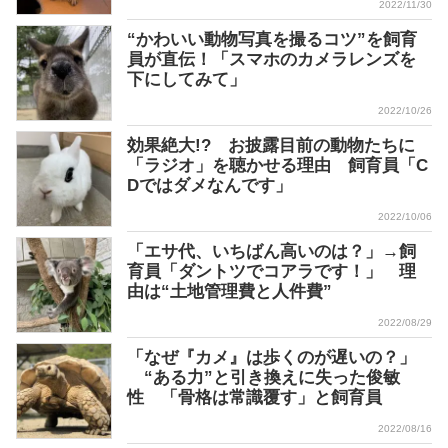
2022/11/30
“かわいい動物写真を撮るコツ”を飼育
員が直伝！「スマホのカメラレンズを
下にしてみて」
2022/10/26
効果絶大!? お披露目前の動物たちに
「ラジオ」を聴かせる理由 飼育員「C
Dではダメなんです」
2022/10/06
「エサ代、いちばん高いのは？」→飼
育員「ダントツでコアラです！」 理
由は“土地管理費と人件費”
2022/08/29
「なぜ『カメ』は歩くのが遅いの？」
“ある力”と引き換えに失った俊敏
性 「骨格は常識覆す」と飼育員
2022/08/16