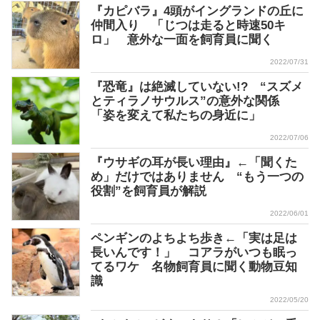
『カピバラ』4頭がイングランドの丘に
仲間入り 「じつは走ると時速50キ
ロ」 意外な一面を飼育員に聞く
2022/07/31
『恐竜』は絶滅していない!? “スズメ
とティラノサウルス”の意外な関係
「姿を変えて私たちの身近に」
2022/07/06
『ウサギの耳が長い理由』←「聞くた
め」だけではありません “もう一つの
役割”を飼育員が解説
2022/06/01
ペンギンのよちよち歩き←「実は足は
長いんです！」 コアラがいつも眠っ
てるワケ 名物飼育員に聞く動物豆知
識
2022/05/20