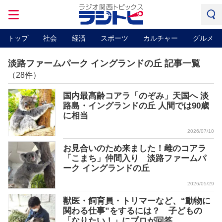
トップ
社会
経済
スポーツ
カルチャー
グルメ
淡路ファームパーク イングランドの丘 記事一覧
（28件）
国内最高齢コアラ「のぞみ」天国へ 淡
路島・イングランドの丘 人間では90歳
に相当
2026/07/10
お見合いのため来ました！雌のコアラ
「こまち」仲間入り 淡路ファームパ
ーク イングランドの丘
2026/05/29
獣医・飼育員・トリマーなど、“動物に
関わる仕事”をするには？ 子どもの
「なりたい！」にプロが回答