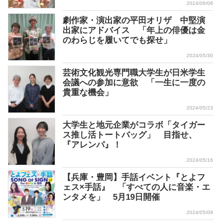
2024/06/06
劇作家・演出家の平田オリザ 中堅演
出家にアドバイス 「年上の俳優は金
のわらじを履いてでも探せ」
2024/05/30
芸術文化観光専門職大学生が日米学生
会議への参加に意欲 「一生に一度の
貴重な機会」
2024/05/23
大学生と地元企業がコラボ「タイガー
ス推し活トートバッグ」 目指せ、
『アレンパ』！
2024/05/16
【兵庫・豊岡】手話イベント『とよフ
ェス×手話』 「すべての人に音楽・エ
ンタメを」 5月19日開催
2024/05/09