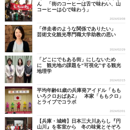
ん 「街のコーヒーは舌で味わい、山
コーヒーは心で味わう」
2024/03/08
「伴走者のような関係でありたい」
芸術文化観光専門職大学助教の思い
2024/02/29
「どこにでもある街」にしないため
に 観光地の課題を“可視化”する観光
地理学
2024/02/15
平均年齢61歳の兵庫発アイドル「もも
いろクロおばあZ」 本家「ももクロ」
とライブでコラボ
2024/02/01
【兵庫・城崎】日本三大川あらし『円
山川』を客室から 冬の味覚とそぞろ