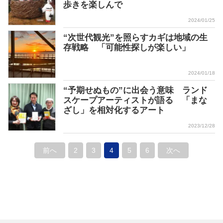
歩きを楽しんで
2024/01/25
“次世代観光”を照らすカギは地域の生
存戦略 「可能性探しが楽しい」
2024/01/18
“予期せぬもの”に出会う意味 ランド
スケープアーティストが語る 「まな
ざし」を相対化するアート
2023/12/28
前へ
2
3
4
5
6
次へ