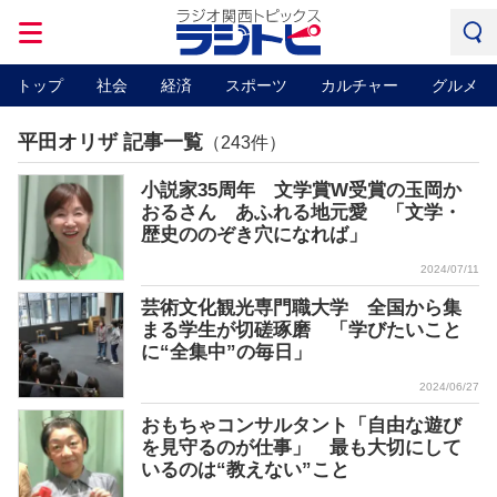
トップ
社会
経済
スポーツ
カルチャー
グルメ
平田オリザ 記事一覧
（243件）
小説家35周年 文学賞W受賞の玉岡か
おるさん あふれる地元愛 「文学・
歴史ののぞき穴になれば」
2024/07/11
芸術文化観光専門職大学 全国から集
まる学生が切磋琢磨 「学びたいこと
に“全集中”の毎日」
2024/06/27
おもちゃコンサルタント「自由な遊び
を見守るのが仕事」 最も大切にして
いるのは“教えない”こと