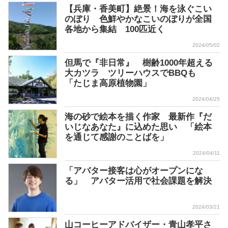
【兵庫・香美町】絶景！海を泳ぐこい
のぼり 色鮮やかなこいのぼりが全国
各地から集結 100匹近く
2024/05/02
但馬で『非日常』 樹齢1000年超える
大カツラ ツリーハウスでBBQも
「たじま高原植物園」
2024/04/25
海の砂で絵本を描く作家 最新作『だ
いじなあなた』に込めた思い 「絵本
を通じて感謝のことばを」
2024/04/11
「アバター接客は心がオープンにな
る」 アバター活用で社会課題を解決
2024/03/21
山コーヒーアドバイザー・青山孝平さ