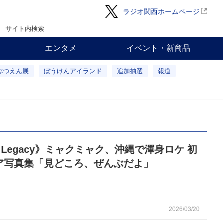
ラジオ関西ホームページ
サイト内検索
エンタメ
イベント・新商品
ぶつえん展
ぼうけんアイランド
追加抽選
報道
o Legacy》ミャクミャク、沖縄で渾身ロケ 初
ア写真集「見どころ、ぜんぶだよ」
2026/03/20