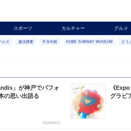
スポーツ
カルチャー
グルメ
テルズ
違法捜査
不当勾留
KOBE SUBWAY MUSEUM
どう
andis」が神戸でパフォ
《Exp
本の思い出語る
グラビ
2026/04/11