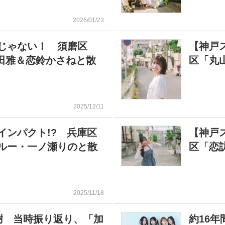
2026/01/23
じゃない！ 須磨区
【神戸
岸田雅＆恋鈴かさねと散
区「丸
2025/12/11
インパクト!? 兵庫区
【神戸
ルー・一ノ瀬りのと散
区「恋
2025/11/18
樹 当時振り返り、「加
約16