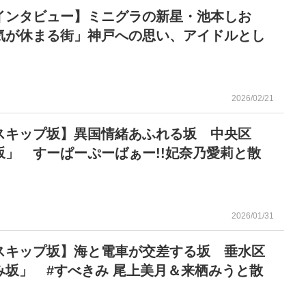
インタビュー】ミニグラの新星・池本しお
気が休まる街」神戸への思い、アイドルとし
2026/02/21
スキップ坂】異国情緒あふれる坂 中央区
坂」 すーぱーぷーばぁー!!妃奈乃愛莉と散
2026/01/31
スキップ坂】海と電車が交差する坂 垂水区
み坂」 #すべきみ 尾上美月＆来栖みうと散