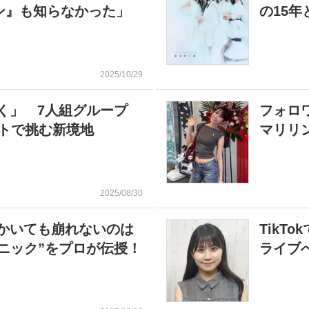
ン』も知らなかった」
の15
2025/10/29
く」 7人組グループ
フォロ
ントで挑む新境地
マリリ
2025/08/30
かいても崩れないのは
TikT
ニック”をプロが伝授！
ライブ