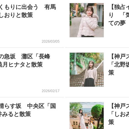
くもりに出会う 有馬
【独占
しおりと散策
り 「
ての夢
2026/03/05
の急坂 灘区「長峰
【神戸
暁月ヒナタと散策
「北野
策
2026/02/17
晴らす坂 中央区「国
【神戸
井みると散策
「しお
策