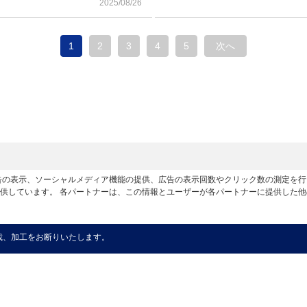
2025/08/26
1
2
3
4
5
次へ
広告の表示、ソーシャルメディア機能の提供、広告の表示回数やクリック数の測定を
供しています。 各パートナーは、この情報とユーザーが各パートナーに提供した
載、加工をお断りいたします。