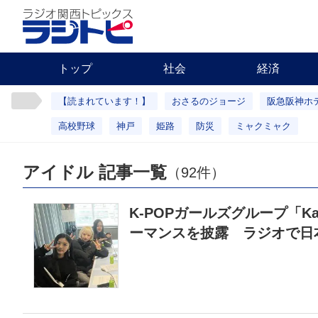
トップ
社会
経済
【読まれています！】
おさるのジョージ
阪急阪神ホ
高校野球
神戸
姫路
防災
ミャクミャク
アイドル 記事一覧
（92件）
K-POPガールズグループ「K
ーマンスを披露 ラジオで日