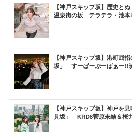
【神戸スキップ坂】歴史とぬ
温泉街の坂 テラテラ・池本
【神戸スキップ坂】港町屈指
坂」 すーぱーぷーばぁー!!
【神戸スキップ坂】神戸を見
見坂」 KRD8菅原未結＆桜