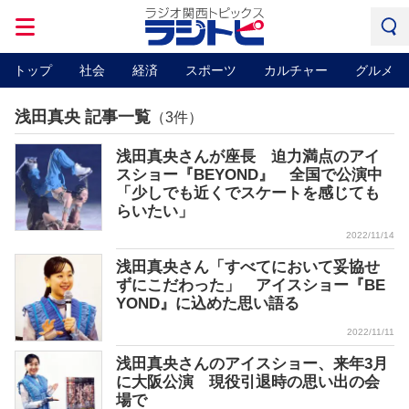
トップ
社会
経済
スポーツ
カルチャー
グルメ
浅田真央 記事一覧
（3件）
浅田真央さんが座長 迫力満点のアイ
スショー『BEYOND』 全国で公演中
「少しでも近くでスケートを感じても
らいたい」
2022/11/14
浅田真央さん「すべてにおいて妥協せ
ずにこだわった」 アイスショー『BE
YOND』に込めた思い語る
2022/11/11
浅田真央さんのアイスショー、来年3月
に大阪公演 現役引退時の思い出の会
場で