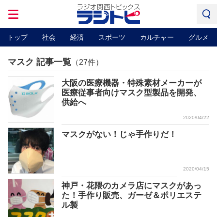
トップ
社会
経済
スポーツ
カルチャー
グルメ
マスク 記事一覧
（27件）
大阪の医療機器・特殊素材メーカーが
医療従事者向けマスク型製品を開発、
供給へ
2020/04/22
マスクがない！じゃ手作りだ！
2020/04/15
神戸・花隈のカメラ店にマスクがあっ
た！手作り販売、ガーゼ＆ポリエステ
ル製