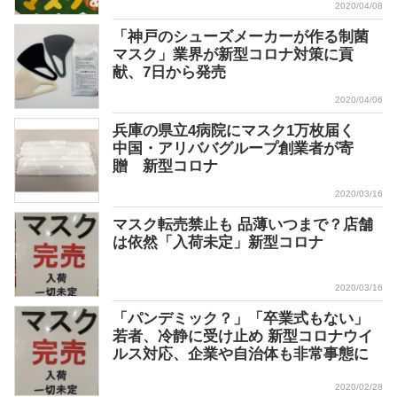
2020/04/08
「神戸のシューズメーカーが作る制菌
マスク」業界が新型コロナ対策に貢
献、7日から発売
2020/04/06
兵庫の県立4病院にマスク1万枚届く
中国・アリババグループ創業者が寄
贈 新型コロナ
2020/03/16
マスク転売禁止も 品薄いつまで？店舗
は依然「入荷未定」新型コロナ
2020/03/16
「パンデミック？」「卒業式もない」
若者、冷静に受け止め 新型コロナウイ
ルス対応、企業や自治体も非常事態に
2020/02/28