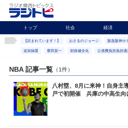
トップ
社会
経済
【読まれています！】
おさるのジョージ
阪急阪神ホ
追加抽選
豊田賀一
財政健全化
公債費負担負担適
NBA 記事一覧
（1件）
八村塁、8月に来神！自身主
戸で初開催 兵庫の中高生向