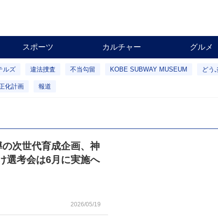
スポーツ
カルチャー
グルメ
テルズ
違法捜査
不当勾留
KOBE SUBWAY MUSEUM
どう
正化計画
報道
導の次世代育成企画、神
け選考会は6月に実施へ
2026/05/19