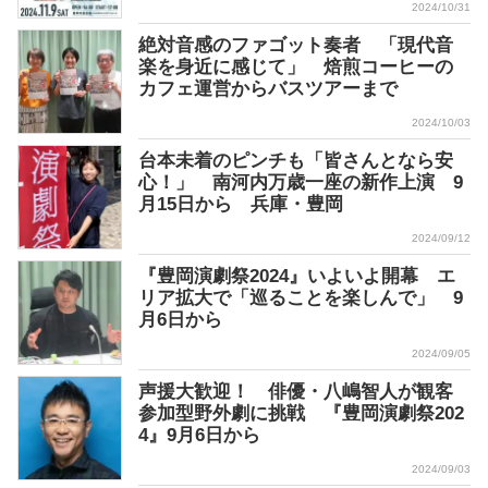
2024/10/31
絶対音感のファゴット奏者 「現代音
楽を身近に感じて」 焙煎コーヒーの
カフェ運営からバスツアーまで
2024/10/03
台本未着のピンチも「皆さんとなら安
心！」 南河内万歳一座の新作上演 9
月15日から 兵庫・豊岡
2024/09/12
『豊岡演劇祭2024』いよいよ開幕 エ
リア拡大で「巡ることを楽しんで」 9
月6日から
2024/09/05
声援大歓迎！ 俳優・八嶋智人が観客
参加型野外劇に挑戦 『豊岡演劇祭202
4』9月6日から
2024/09/03