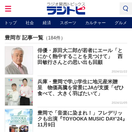
トップ
社会
経済
スポーツ
カルチャー
グルメ
豊岡市 記事一覧
（184件）
俳優・原田大二郎が若者にエール「と
にかく熱中することを見つけて」 西
田敏行さんとの思い出も回顧
2024/11/22
兵庫・豊岡で学ぶ学生に地元産米贈
呈 物価高騰を背景にJAが支援「ぜひ
食べて、大きく羽ばたいて」
2024/11/05
豊岡で「音楽に染まれ！」フレデリッ
クも出演『TOYOOKA MUSIC DAY’24』
11月9日