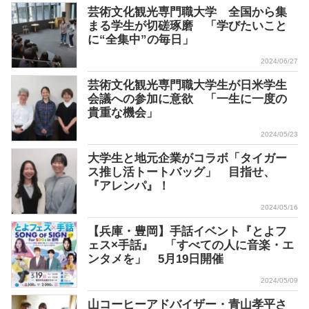
芸術文化観光専門職大学 全国から集
まる学生が切磋琢磨 「学びたいこと
に“全集中”の毎日」
2024/06/27
芸術文化観光専門職大学生が日米学生
会議への参加に意欲 「一生に一度の
貴重な機会」
2024/05/23
大学生と地元企業がコラボ「タイガー
ス推し活トートバッグ」 目指せ、
『アレンパ』！
2024/05/16
【兵庫・豊岡】手話イベント『とよフ
ェス×手話』 「すべての人に音楽・エ
ンタメを」 5月19日開催
2024/05/09
山コーヒーアドバイザー・青山孝平さ