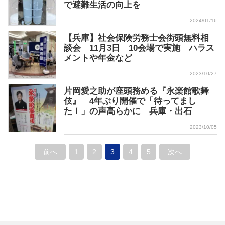
で避難生活の向上を
2024/01/16
【兵庫】社会保険労務士会街頭無料相
談会 11月3日 10会場で実施 ハラス
メントや年金など
2023/10/27
片岡愛之助が座頭務める『永楽館歌舞
伎』 4年ぶり開催で「待ってまし
た！」の声高らかに 兵庫・出石
2023/10/05
前へ
1
2
3
4
5
次へ