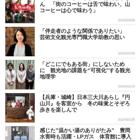
ん 「街のコーヒーは舌で味わい、山
コーヒーは心で味わう」
2024/03/08
「伴走者のような関係でありたい」
芸術文化観光専門職大学助教の思い
2024/02/29
「どこにでもある街」にしないため
に 観光地の課題を“可視化”する観光
地理学
2024/02/15
【兵庫・城崎】日本三大川あらし『円
山川』を客室から 冬の味覚とそぞろ
歩きを楽しんで
2024/01/25
感じた”温かい湯のありがたみ” 豊岡
水害時も活躍・LPガス 体育館に導入