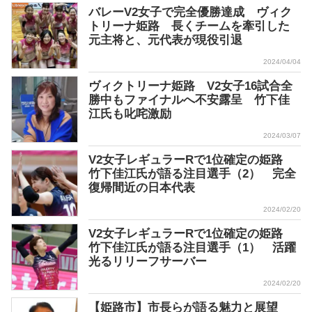
バレーV2女子で完全優勝達成 ヴィク
トリーナ姫路 長くチームを牽引した
元主将と、元代表が現役引退
2024/04/04
ヴィクトリーナ姫路 V2女子16試合全
勝中もファイナルへ不安露呈 竹下佳
江氏も叱咤激励
2024/03/07
V2女子レギュラーRで1位確定の姫路
竹下佳江氏が語る注目選手（2） 完全
復帰間近の日本代表
2024/02/20
V2女子レギュラーRで1位確定の姫路
竹下佳江氏が語る注目選手（1） 活躍
光るリリーフサーバー
2024/02/20
【姫路市】市長らが語る魅力と展望