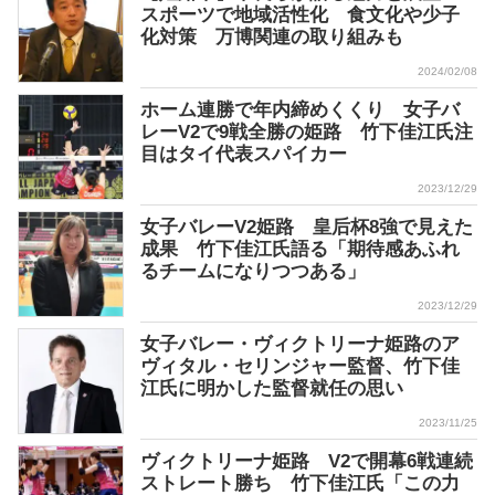
スポーツで地域活性化 食文化や少子
化対策 万博関連の取り組みも
2024/02/08
ホーム連勝で年内締めくくり 女子バ
レーV2で9戦全勝の姫路 竹下佳江氏注
目はタイ代表スパイカー
2023/12/29
女子バレーV2姫路 皇后杯8強で見えた
成果 竹下佳江氏語る「期待感あふれ
るチームになりつつある」
2023/12/29
女子バレー・ヴィクトリーナ姫路のア
ヴィタル・セリンジャー監督、竹下佳
江氏に明かした監督就任の思い
2023/11/25
ヴィクトリーナ姫路 V2で開幕6戦連続
ストレート勝ち 竹下佳江氏「この力