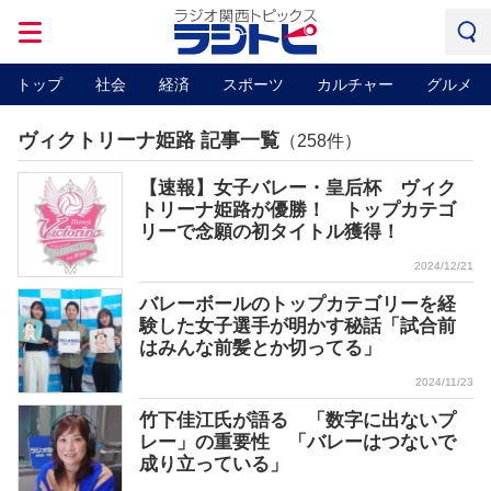
トップ
社会
経済
スポーツ
カルチャー
グルメ
ヴィクトリーナ姫路 記事一覧
（258件）
【速報】女子バレー・皇后杯 ヴィク
トリーナ姫路が優勝！ トップカテゴ
リーで念願の初タイトル獲得！
2024/12/21
バレーボールのトップカテゴリーを経
験した女子選手が明かす秘話「試合前
はみんな前髪とか切ってる」
2024/11/23
竹下佳江氏が語る 「数字に出ないプ
レー」の重要性 「バレーはつないで
成り立っている」