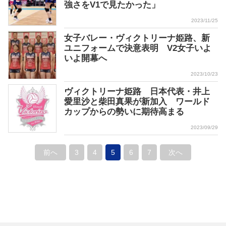
強さをV1で見たかった」
2023/11/25
女子バレー・ヴィクトリーナ姫路、新
ユニフォームで決意表明 V2女子いよ
いよ開幕へ
2023/10/23
ヴィクトリーナ姫路 日本代表・井上
愛里沙と柴田真果が新加入 ワールド
カップからの勢いに期待高まる
2023/09/29
前へ
3
4
5
6
7
次へ