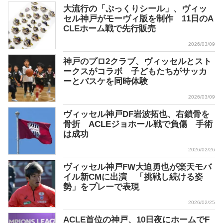
大流行の「ぷっくりシール」、ヴィッ
セル神戸がモーヴィ版を制作 11日のA
CLEホーム戦で先行販売
2026/03/09
神戸のプロ2クラブ、ヴィッセルとスト
ークスがコラボ 子どもたちがサッカ
ーとバスケを同時体験
2026/03/09
ヴィッセル神戸DF岩波拓也、右鎖骨を
骨折 ACLEジョホール戦で負傷 手術
は成功
2026/02/26
ヴィッセル神戸FW大迫勇也が楽天モバ
イル新CMに出演 「挑戦し続ける姿
勢」をプレーで表現
2026/02/25
ACLE首位の神戸、10日夜にホームでF