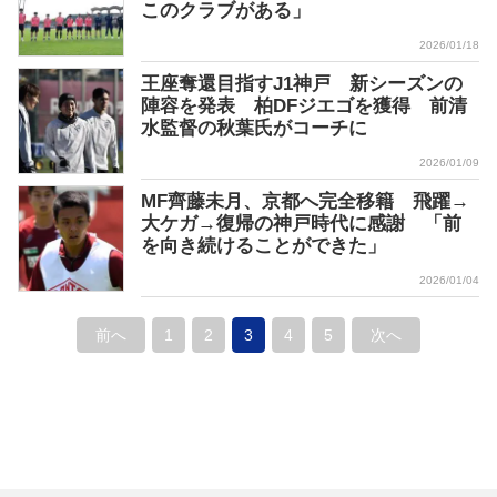
このクラブがある」
2026/01/18
王座奪還目指すJ1神戸 新シーズンの
陣容を発表 柏DFジエゴを獲得 前清
水監督の秋葉氏がコーチに
2026/01/09
MF齊藤未月、京都へ完全移籍 飛躍→
大ケガ→復帰の神戸時代に感謝 「前
を向き続けることができた」
2026/01/04
前へ
1
2
3
4
5
次へ