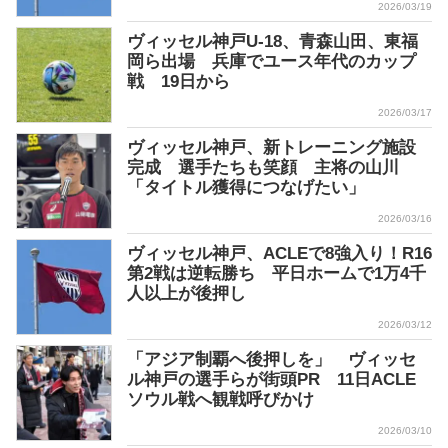
2026/03/19
ヴィッセル神戸U-18、青森山田、東福
岡ら出場 兵庫でユース年代のカップ
戦 19日から
2026/03/17
ヴィッセル神戸、新トレーニング施設
完成 選手たちも笑顔 主将の山川
「タイトル獲得につなげたい」
2026/03/16
ヴィッセル神戸、ACLEで8強入り！R16
第2戦は逆転勝ち 平日ホームで1万4千
人以上が後押し
2026/03/12
「アジア制覇へ後押しを」 ヴィッセ
ル神戸の選手らが街頭PR 11日ACLE
ソウル戦へ観戦呼びかけ
2026/03/10