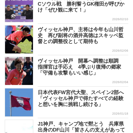
Cソウル戦 勝利誓うGK権田が呼びか
け「ぜひ観に来て！」
2026/02/10
ヴィッセル神戸、主将は今年も山川哲
史 再び副将の酒井高徳はスキッベ監
督との調整役として期待も
2026/02/06
ヴィッセル神戸 開幕へ調整は順調
指揮官は手応え 4季ぶり復帰の郷家
「守備も攻撃もいい感じ」
2026/02/04
日本代表FW宮代大聖、スペイン2部へ
「ヴィッセル神戸で得たすべての経験
と想いを胸に挑戦し続ける」
2026/01/18
J1神戸、キャンプ地で黙とう 兵庫県
出身のDF山川「皆さんの支えがあって