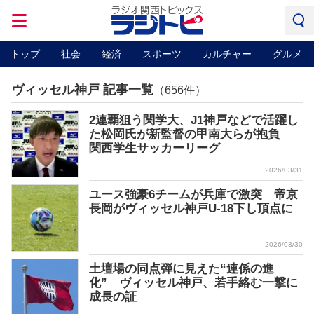
トップ
社会
経済
スポーツ
カルチャー
グルメ
ヴィッセル神戸 記事一覧
（656件）
2連覇狙う関学大、J1神戸などで活躍し
た松岡氏が新監督の甲南大らが抱負
関西学生サッカーリーグ
2026/03/31
ユース強豪6チームが兵庫で激突 帝京
長岡がヴィッセル神戸U-18下し頂点に
2026/03/30
土壇場の同点弾に見えた“連係の進
化” ヴィッセル神戸、若手絡む一撃に
成長の証