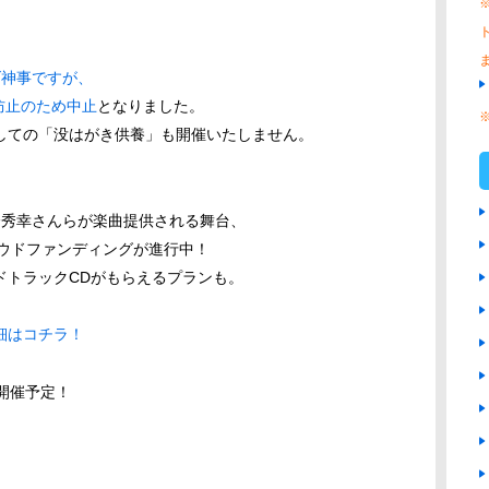
げ神事ですが、
防止のため中止
となりました。
ての「没はがき供養」も開催いたしません。
橋秀幸さんらが楽曲提供される舞台、
ラウドファンディングが進行中！
トラックCDがもらえるプランも。
細はコチラ！
日開催予定！