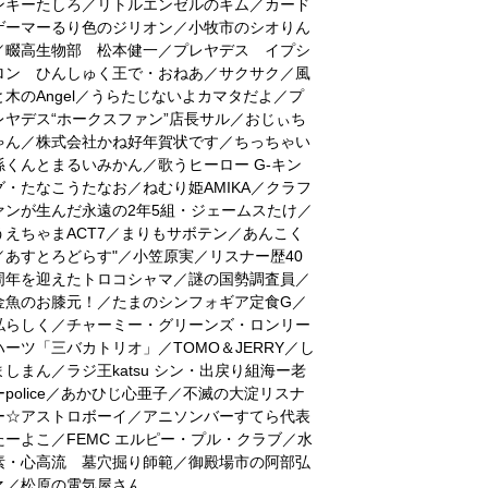
ンキーたしろ／リトルエンゼルのキム／カード
ゲーマーるり色のジリオン／小牧市のシオりん
／畷高生物部 松本健一／プレヤデス イプシ
ロン ひんしゅく王で・おねあ／サクサク／風
と木のAngel／うらたじないよカマタだよ／プ
レヤデス“ホークスファン”店長サル／おじぃち
ゃん／株式会社かね好年賀状です／ちっちゃい
孫くんとまるいみかん／歌うヒーロー G-キン
グ・たなこうたなお／ねむり姫AMIKA／クラフ
ァンが生んだ永遠の2年5組・ジェームスたけ／
うえちゃまACT7／まりもサボテン／あんこく
／あすとろどらす"／小笠原実／リスナー歴40
周年を迎えたトロコシャマ／謎の国勢調査員／
金魚のお膝元！／たまのシンフォギア定食G／
私らしく／チャーミー・グリーンズ・ロンリー
ハーツ「三バカトリオ」／TOMO＆JERRY／し
ましまん／ラジ王katsu シン・出戻り組海ー老
ーpolice／あかひじ心亜子／不滅の大淀リスナ
ー☆アストロボーイ／アニソンバーすてら代表
たーよこ／FEMC エルピー・プル・クラブ／水
素・心高流 墓穴掘り師範／御殿場市の阿部弘
之／松原の電気屋さん