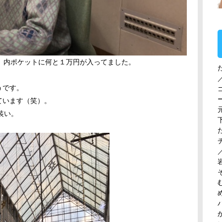
、内ポケットに何と１万円が入ってました。
。
うです。
ています（笑）。
装い。