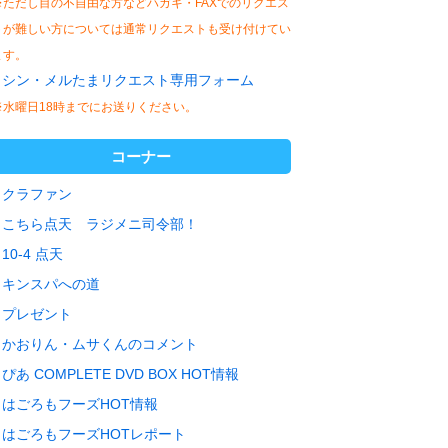
※ただし目の不自由な方などハガキ・FAXでのリクエス
トが難しい方については通常リクエストも受け付けてい
ます。
シン・メルたまリクエスト専用フォーム
※水曜日18時までにお送りください。
コーナー
クラファン
こちら点天 ラジメニ司令部！
10-4 点天
キンスパへの道
プレゼント
かおりん・ムサくんのコメント
ぴあ COMPLETE DVD BOX HOT情報
はごろもフーズHOT情報
はごろもフーズHOTレポート