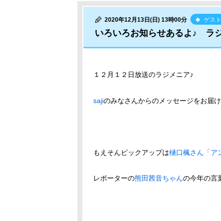
2020年12月13日(日) 13時00分
ゲス
いろいろお知らせあるよ♪ ラ
１２月１２日放送のラジメニア♪
saji
のみなさんからのメッセージをお届け
もえそんピックアップは
樋口楓さん「ア
レポーターの
熊田茜音ちゃん
の今年の言