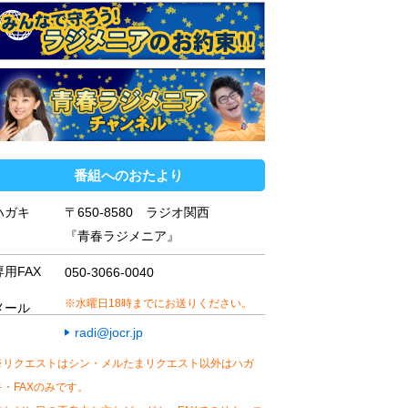
番組へのおたより
ハガキ
〒650-8580 ラジオ関西
『青春ラジメニア』
専用FAX
050-3066-0040
※水曜日18時までにお送りください。
メール
radi@jocr.jp
※リクエストはシン・メルたまリクエスト以外はハガ
キ・FAXのみです。