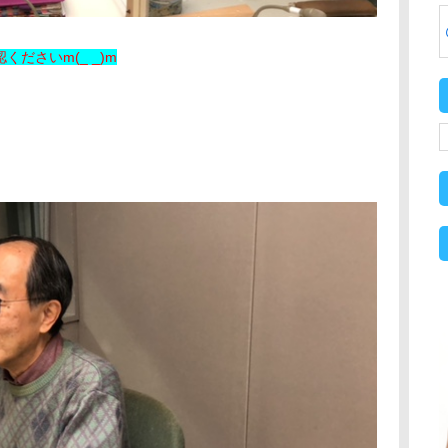
ださいm(_ _)m