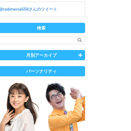
@radimenia558さんのツイート
検索
月別アーカイブ
パーソナリティ