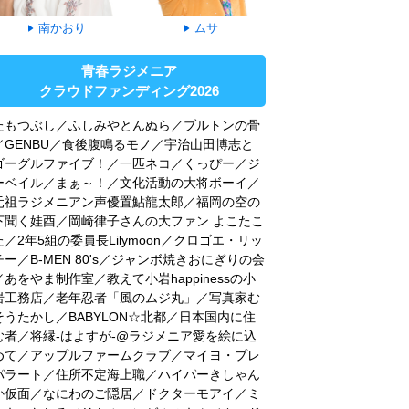
南かおり
ムサ
青春ラジメニア
クラウドファンディング2026
たもつぶし／ふしみやとんぬら／ブルトンの骨
／GENBU／食後腹鳴るモノ／宇治山田博志と
ゴーグルファイブ！／一匹ネコ／くっぴー／ジ
ーベイル／まぁ～！／文化活動の大将ボーイ／
元祖ラジメニアン声優置鮎龍太郎／福岡の空の
下聞く娃酉／岡崎律子さんの大ファン よこたこ
た／2年5組の委員長Lilymoon／クロゴエ・リッ
チー／B-MEN 80's／ジャンボ焼きおにぎりの会
／あをやま制作室／教えて小岩happinessの小
岩工務店／老年忍者「風のムジ丸」／写真家む
そうたかし／BABYLON☆北都／日本国内に住
む者／将縁-はよすが-@ラジメニア愛を絵に込
めて／アップルファームクラブ／マイヨ・プレ
パラート／住所不定海上職／ハイパーきしゃん
か仮面／なにわのご隠居／ドクターモアイ／ミ