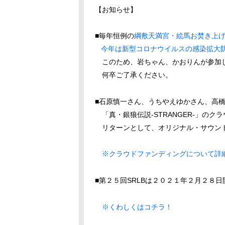
【お知らせ】
■毎年恒例の
綱敷天満宮・絵馬お焚き上
今年は新型コロナウイルスの感染拡大
このため、岩ちゃん、かおりんが参加し
何卒ご了承ください。
■石原慎一さん、うちやえゆかさん、高
「真・銀狼伝説-STRANGER-」のク
リターンとして、オリジナル・サウンド
※クラウドファンディングについて詳
■第２５回SRLBは２０２１年２月２８
※くわしくはコチラ！