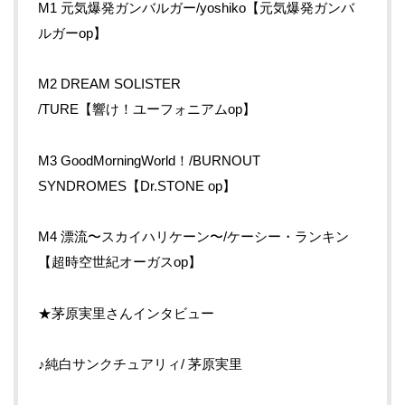
M1 元気爆発ガンバルガー/yoshiko【元気爆発ガンバ
ルガーop】
M2 DREAM SOLISTER
/TURE【響け！ユーフォニアムop】
M3 GoodMorningWorld！/BURNOUT
SYNDROMES【Dr.STONE op】
M4 漂流〜スカイハリケーン〜/ケーシー・ランキン
【超時空世紀オーガスop】
★茅原実里さんインタビュー
♪純白サンクチュアリィ/ 茅原実里