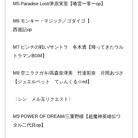
M5 Paradise Lost/茅原実里【喰霊ー零ーop】
M6 モンキー・マジック／ゴダイゴ【
西遊記op
M7 ピンチの戦い/サントラ 冬木透【帰ってきたウル
トラマンBGM】
M8 空ニラクガキ/高森奈津美 竹達彩奈 片岡あづさ
【ジュエルペット てぃんくる☆ed】
〈シン メル玉リクエスト〉
M9 POWER OF DREAM/三重野瞳【超魔神英雄伝ワ
タル二代目op】