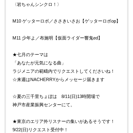
〈岩ちゃんシンクロ！〉
M10 ゲッターロボ／ささきいさお【ゲッターロボop】
M11 少年よ／布施明【仮面ライダー響鬼ed】
★七月のテーマは
「あなたが元気になる曲」
ラジメニアの範疇内でリクエストしてくださいね！
☆来週はNACHERRYからメッセージ届きます
☆夏の三千里ちょぼは 8/11(日)13時開場で
神戸市産業振興センターにて。
★東京のエリア外リスナーの集いがあるそうです！
9/22(日)リクエスト受付中！