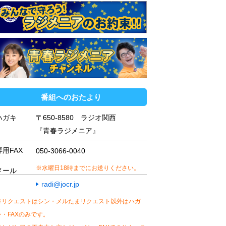
番組へのおたより
ハガキ
〒650-8580 ラジオ関西
『青春ラジメニア』
専用FAX
050-3066-0040
※水曜日18時までにお送りください。
メール
radi@jocr.jp
※リクエストはシン・メルたまリクエスト以外はハガ
キ・FAXのみです。