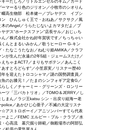
ンキーたしろ／リトルエンゼルのキム／カード
ゲーマーるり色のジリオン／小牧市のシオりん
／畷高生物部 松本健一／プレヤデス イプシ
ロン ひんしゅく王で・おねあ／サクサク／風
と木のAngel／うらたじないよカマタだよ／プ
レヤデス“ホークスファン”店長サル／おじぃち
ゃん／株式会社かね好年賀状です／ちっちゃい
孫くんとまるいみかん／歌うヒーロー G-キン
グ・たなこうたなお／ねむり姫AMIKA／クラフ
ァンが生んだ永遠の2年5組・ジェームスたけ／
うえちゃまACT7／まりもサボテン／あんこく
／あすとろどらす"／小笠原実／リスナー歴40
周年を迎えたトロコシャマ／謎の国勢調査員／
金魚のお膝元！／たまのシンフォギア定食G／
私らしく／チャーミー・グリーンズ・ロンリー
ハーツ「三バカトリオ」／TOMO＆JERRY／し
ましまん／ラジ王katsu シン・出戻り組海ー老
ーpolice／あかひじ心亜子／不滅の大淀リスナ
ー☆アストロボーイ／アニソンバーすてら代表
たーよこ／FEMC エルピー・プル・クラブ／水
素・心高流 墓穴掘り師範／御殿場市の阿部弘
之／松原の電気屋さん