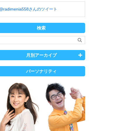
@radimenia558さんのツイート
検索
月別アーカイブ
パーソナリティ