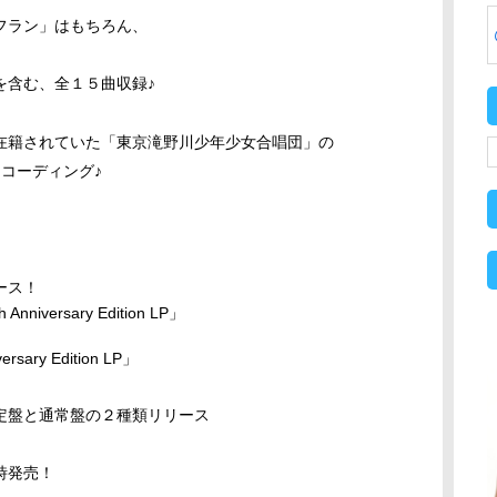
フラン」はもちろん、
含む、全１５曲収録♪
籍されていた「東京滝野川少年少女合唱団」の
コーディング♪
ース！
Anniversary Edition LP
」
rsary Edition LP
」
定盤と通常盤の２種類リリース
時発売！