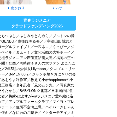
南かおり
ムサ
青春ラジメニア
クラウドファンディング2026
たもつぶし／ふしみやとんぬら／ブルトンの骨
／GENBU／食後腹鳴るモノ／宇治山田博志と
ゴーグルファイブ！／一匹ネコ／くっぴー／ジ
ーベイル／まぁ～！／文化活動の大将ボーイ／
元祖ラジメニアン声優置鮎龍太郎／福岡の空の
下聞く娃酉／岡崎律子さんの大ファン よこたこ
た／2年5組の委員長Lilymoon／クロゴエ・リッ
チー／B-MEN 80's／ジャンボ焼きおにぎりの会
／あをやま制作室／教えて小岩happinessの小
岩工務店／老年忍者「風のムジ丸」／写真家む
そうたかし／BABYLON☆北都／日本国内に住
む者／将縁-はよすが-@ラジメニア愛を絵に込
めて／アップルファームクラブ／マイヨ・プレ
パラート／住所不定海上職／ハイパーきしゃん
か仮面／なにわのご隠居／ドクターモアイ／ミ