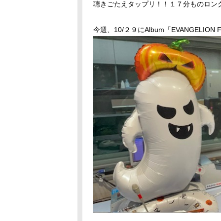
聴きごたえタップリ！！１７分ものロング
今週、
10/
２９に
Album
「
EVANGELION 