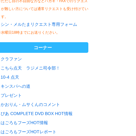
※ただし目の不自由な方などハガキ・FAXでのリクエス
トが難しい方については通常リクエストも受け付けてい
ます。
シン・メルたまリクエスト専用フォーム
※水曜日18時までにお送りください。
コーナー
クラファン
こちら点天 ラジメニ司令部！
10-4 点天
キンスパへの道
プレゼント
かおりん・ムサくんのコメント
ぴあ COMPLETE DVD BOX HOT情報
はごろもフーズHOT情報
はごろもフーズHOTレポート