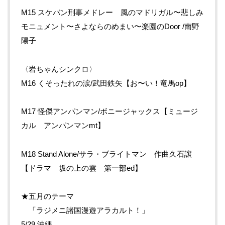
M15 スケバン刑事メドレー 風のマドリガル〜悲しみ
モニュメント〜さよならのめまい〜楽園のDoor /南野
陽子
〈岩ちゃんシンクロ〉
M16 くそったれの涙/武田鉄矢【お〜い！竜馬op】
M17 怪傑アンパンマン/ボニージャックス【ミュージ
カル アンパンマンmt】
M18 Stand Alone/サラ・ブライトマン 作曲久石譲
【ドラマ 坂の上の雲 第一部ed】
★五月のテーマ
「ラジメニ諸国漫遊アラカルト！」
5/29 沖縄