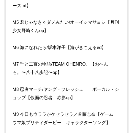
ーズmt】
M5 君じゃなきゃダメみたい/オーイシマサヨシ【月刊
少女野崎くんop】
M6 海になれたら/坂本洋子【海がきこえるed】
M7 千と二百の物語/TEAM OHENRO。【おへん
ろ。〜八十八歩記〜op】
M8 忍者マーチ/ヤング・フレッシュ ボーカル・シ
ョップ【仮面の忍者 赤影op】
M9 今日もウララかケセラセラ／首藤志奈【ゲーム
ウマ娘プリティダービー キャラクターソング】