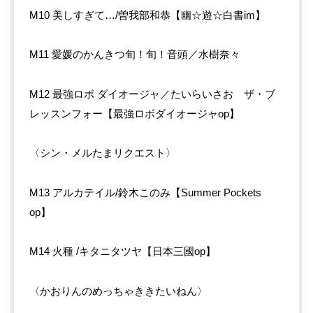
M10 美しすぎて…/曽我部和恭【幽☆遊☆白書im】
M11 愛媛のかんきつ旬！旬！音頭／水樹奈々
M12 最強ロボ ダイオージャ／たいらいさお ザ・ブ
レッスンフォー【最強ロボダイオージャop】
〈シン・メルたまリクエスト〉
M13 アルカテイル/鈴木このみ【Summer Pockets
op】
M14 火種 /キタニタツヤ【日本三國op】
〈かおりんのめっちゃききたいねん〉