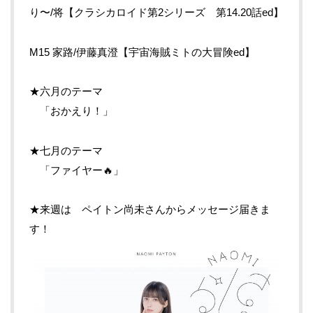
り〜/将【クラシカロイド第2シリーズ 第14.20話ed】
M15 家路/伊藤真澄【宇宙海賊ミトの大冒険ed】
★六月のテーマ
「おかえり！」
★七月のテーマ
「ファイヤー🔥」
★来週は ペイトン尚未さんからメッセージ届きま
す！