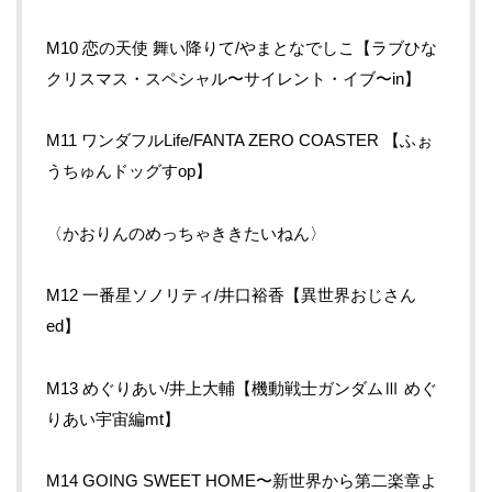
M10 恋の天使 舞い降りて/やまとなでしこ【ラブひな
クリスマス・スペシャル〜サイレント・イブ〜in】
M11 ワンダフルLife/FANTA ZERO COASTER 【ふぉ
うちゅんドッグすop】
〈かおりんのめっちゃききたいねん〉
M12 一番星ソノリティ/井口裕香【異世界おじさん
ed】
M13 めぐりあい/井上大輔【機動戦士ガンダムⅢ めぐ
りあい宇宙編mt】
M14 GOING SWEET HOME〜新世界から第二楽章よ