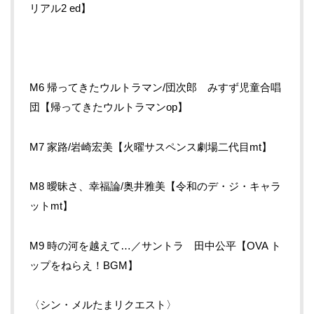
リアル2 ed】
M6 帰ってきたウルトラマン/団次郎 みすず児童合唱
団【帰ってきたウルトラマンop】
M7 家路/岩崎宏美【火曜サスペンス劇場二代目mt】
M8 曖昧さ、幸福論/奥井雅美【令和のデ・ジ・キャラ
ットmt】
M9 時の河を越えて…／サントラ 田中公平【OVA ト
ップをねらえ！BGM】
〈シン・メルたまリクエスト〉