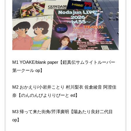
M1 YOAKE/blank paper【鎧真伝サムライトルーパー
第一クール op】
M2 おかえり/小岩井ことり 村川梨衣 佐倉綾音 阿澄佳
奈【のんのんびよりりぴーと ed】
M3 帰って来た街角/芹澤廣明【陽あたり良好二代目
op】