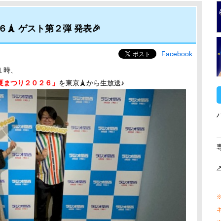
 ゲスト第２弾 発表🎉
Facebook
１時、
夏まつり２０２６」
を東京🗼から生放送♪