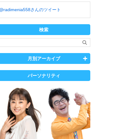
@radimenia558さんのツイート
検索
月別アーカイブ
パーソナリティ