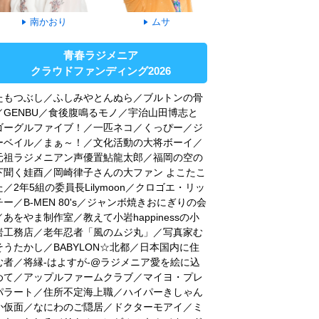
南かおり
ムサ
青春ラジメニア
クラウドファンディング2026
たもつぶし／ふしみやとんぬら／ブルトンの骨
／GENBU／食後腹鳴るモノ／宇治山田博志と
ゴーグルファイブ！／一匹ネコ／くっぴー／ジ
ーベイル／まぁ～！／文化活動の大将ボーイ／
元祖ラジメニアン声優置鮎龍太郎／福岡の空の
下聞く娃酉／岡崎律子さんの大ファン よこたこ
た／2年5組の委員長Lilymoon／クロゴエ・リッ
チー／B-MEN 80's／ジャンボ焼きおにぎりの会
／あをやま制作室／教えて小岩happinessの小
岩工務店／老年忍者「風のムジ丸」／写真家む
そうたかし／BABYLON☆北都／日本国内に住
む者／将縁-はよすが-@ラジメニア愛を絵に込
めて／アップルファームクラブ／マイヨ・プレ
パラート／住所不定海上職／ハイパーきしゃん
か仮面／なにわのご隠居／ドクターモアイ／ミ