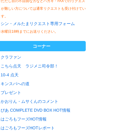
※ただし目の不自由な方などハガキ・FAXでのリクエス
トが難しい方については通常リクエストも受け付けてい
ます。
シン・メルたまリクエスト専用フォーム
※水曜日18時までにお送りください。
コーナー
クラファン
こちら点天 ラジメニ司令部！
10-4 点天
キンスパへの道
プレゼント
かおりん・ムサくんのコメント
ぴあ COMPLETE DVD BOX HOT情報
はごろもフーズHOT情報
はごろもフーズHOTレポート