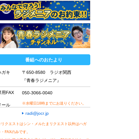
番組へのおたより
ハガキ
〒650-8580 ラジオ関西
『青春ラジメニア』
専用FAX
050-3066-0040
※水曜日18時までにお送りください。
メール
radi@jocr.jp
※リクエストはシン・メルたまリクエスト以外はハガ
キ・FAXのみです。