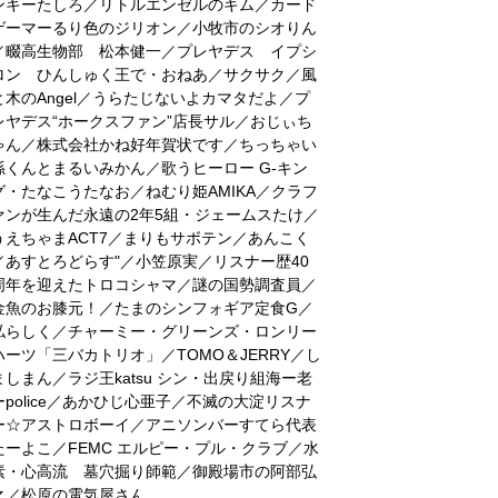
ンキーたしろ／リトルエンゼルのキム／カード
ゲーマーるり色のジリオン／小牧市のシオりん
／畷高生物部 松本健一／プレヤデス イプシ
ロン ひんしゅく王で・おねあ／サクサク／風
と木のAngel／うらたじないよカマタだよ／プ
レヤデス“ホークスファン”店長サル／おじぃち
ゃん／株式会社かね好年賀状です／ちっちゃい
孫くんとまるいみかん／歌うヒーロー G-キン
グ・たなこうたなお／ねむり姫AMIKA／クラフ
ァンが生んだ永遠の2年5組・ジェームスたけ／
うえちゃまACT7／まりもサボテン／あんこく
／あすとろどらす"／小笠原実／リスナー歴40
周年を迎えたトロコシャマ／謎の国勢調査員／
金魚のお膝元！／たまのシンフォギア定食G／
私らしく／チャーミー・グリーンズ・ロンリー
ハーツ「三バカトリオ」／TOMO＆JERRY／し
ましまん／ラジ王katsu シン・出戻り組海ー老
ーpolice／あかひじ心亜子／不滅の大淀リスナ
ー☆アストロボーイ／アニソンバーすてら代表
たーよこ／FEMC エルピー・プル・クラブ／水
素・心高流 墓穴掘り師範／御殿場市の阿部弘
之／松原の電気屋さん