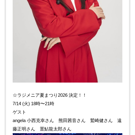
☆ラジメニア夏まつり2026 決定！！
7/14 (火) 18時〜21時
ゲスト
angela 小西克幸さん 熊田茜音さん 鷲崎健さん 遠
藤正明さん 置鮎龍太郎さん