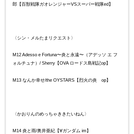
郎【百獣戦隊ガオレンジャーVSスーパー戦隊ed】
〈シン・メルたまリクエスト〉
M12 Adesso e Fortuna〜炎と永遠〜（アデッソ エ フ
ォルチュナ）/ Sherry【OVA ロードス島戦記op】
M13 なんか幸せ/the OYSTARS【烈火の炎 op】
〈かおりんのめっちゃききたいねん〉
M14 炎と雨/奥井亜紀【∀ガンダム im】