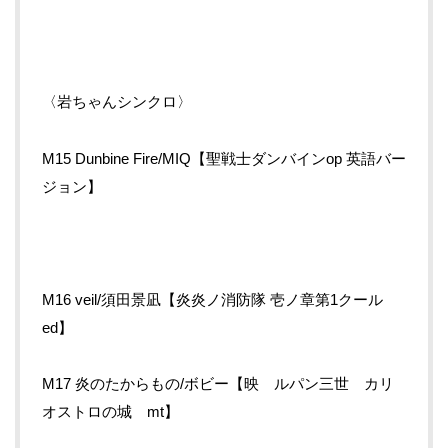
〈岩ちゃんシンクロ〉
M15 Dunbine Fire/MIQ【聖戦士ダンバインop 英語バー
ジョン】
M16 veil/須田景凪【炎炎ノ消防隊 壱ノ章第1クール
ed】
M17 炎のたからもの/ボビー【映 ルパン三世 カリ
オストロの城 mt】