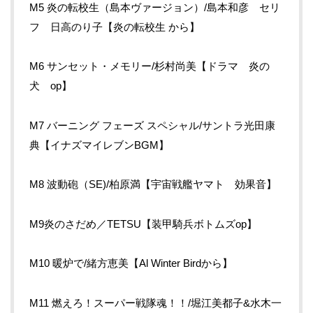
M5 炎の転校生（島本ヴァージョン）/島本和彦 セリ
フ 日高のり子【炎の転校生 から】
M6 サンセット・メモリー/杉村尚美【ドラマ 炎の
犬 op】
M7 バーニング フェーズ スペシャル/サントラ光田康
典【イナズマイレブンBGM】
M8 波動砲（SE)/柏原満【宇宙戦艦ヤマト 効果音】
M9炎のさだめ／TETSU【装甲騎兵ボトムズop】
M10 暖炉で/緒方恵美【Al Winter Birdから】
M11 燃えろ！スーパー戦隊魂！！/堀江美都子&水木一