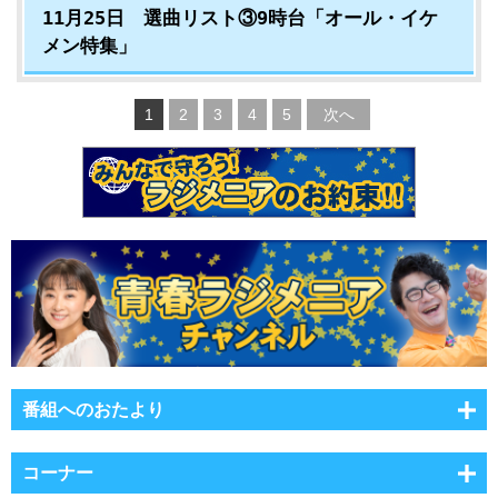
11月25日 選曲リスト③9時台「オール・イケ
メン特集」
1
2
3
4
5
次へ
番組へのおたより
コーナー