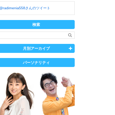
@radimenia558さんのツイート
検索
月別アーカイブ
パーソナリティ