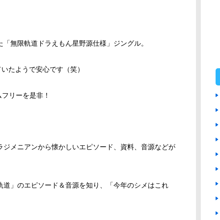
た「無限軌道ドラえもん星野源仕様」ジングル。
ケていたようで安心です（笑）
イムフリーを是非！
ラジメニアンから懐かしいエピソード、資料、音源などが
軌道」のエピソード＆音源を知り、「今年のシメはこれ