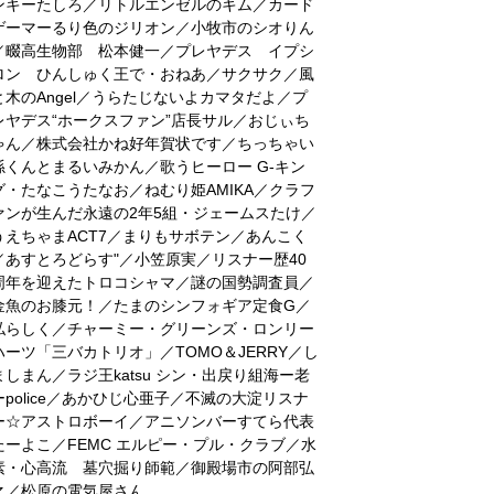
ンキーたしろ／リトルエンゼルのキム／カード
ゲーマーるり色のジリオン／小牧市のシオりん
／畷高生物部 松本健一／プレヤデス イプシ
ロン ひんしゅく王で・おねあ／サクサク／風
と木のAngel／うらたじないよカマタだよ／プ
レヤデス“ホークスファン”店長サル／おじぃち
ゃん／株式会社かね好年賀状です／ちっちゃい
孫くんとまるいみかん／歌うヒーロー G-キン
グ・たなこうたなお／ねむり姫AMIKA／クラフ
ァンが生んだ永遠の2年5組・ジェームスたけ／
うえちゃまACT7／まりもサボテン／あんこく
／あすとろどらす"／小笠原実／リスナー歴40
周年を迎えたトロコシャマ／謎の国勢調査員／
金魚のお膝元！／たまのシンフォギア定食G／
私らしく／チャーミー・グリーンズ・ロンリー
ハーツ「三バカトリオ」／TOMO＆JERRY／し
ましまん／ラジ王katsu シン・出戻り組海ー老
ーpolice／あかひじ心亜子／不滅の大淀リスナ
ー☆アストロボーイ／アニソンバーすてら代表
たーよこ／FEMC エルピー・プル・クラブ／水
素・心高流 墓穴掘り師範／御殿場市の阿部弘
之／松原の電気屋さん