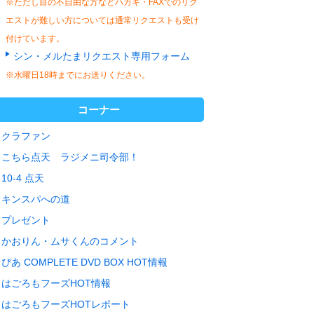
※ただし目の不自由な方などハガキ・FAXでのリク
エストが難しい方については通常リクエストも受け
付けています。
シン・メルたまリクエスト専用フォーム
※水曜日18時までにお送りください。
コーナー
クラファン
こちら点天 ラジメニ司令部！
10-4 点天
キンスパへの道
プレゼント
かおりん・ムサくんのコメント
ぴあ COMPLETE DVD BOX HOT情報
はごろもフーズHOT情報
はごろもフーズHOTレポート