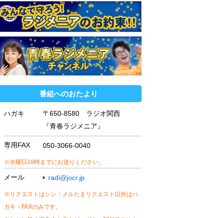
番組へのおたより
ハガキ
〒650-8580 ラジオ関西
『青春ラジメニア』
専用FAX
050-3066-0040
※水曜日18時までにお送りください。
メール
radi@jocr.jp
※リクエストはシン・メルたまリクエスト以外はハ
ガキ・FAXのみです。