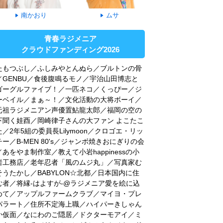
南かおり
ムサ
青春ラジメニア
クラウドファンディング2026
たもつぶし／ふしみやとんぬら／ブルトンの骨
／GENBU／食後腹鳴るモノ／宇治山田博志と
ゴーグルファイブ！／一匹ネコ／くっぴー／ジ
ーベイル／まぁ～！／文化活動の大将ボーイ／
元祖ラジメニアン声優置鮎龍太郎／福岡の空の
下聞く娃酉／岡崎律子さんの大ファン よこたこ
た／2年5組の委員長Lilymoon／クロゴエ・リッ
チー／B-MEN 80's／ジャンボ焼きおにぎりの会
／あをやま制作室／教えて小岩happinessの小
岩工務店／老年忍者「風のムジ丸」／写真家む
そうたかし／BABYLON☆北都／日本国内に住
む者／将縁-はよすが-@ラジメニア愛を絵に込
めて／アップルファームクラブ／マイヨ・プレ
パラート／住所不定海上職／ハイパーきしゃん
か仮面／なにわのご隠居／ドクターモアイ／ミ