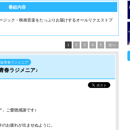
番組内容
ージック・映画音楽をたっぷりお届けするオールリクエストプ
1
2
3
4
5
次へ
ト版青春ラジメニア
青春ラジメニア♪
ア」ご愛聴感謝です♪
年のお疲れが出ませぬように。