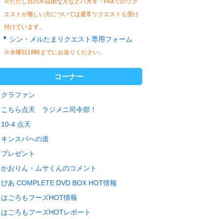
※ただし目の不自由な方などハガキ・FAXでのリク
エストが難しい方については通常リクエストも受け
付けています。
シン・メルたまリクエスト専用フォーム
※水曜日18時までにお送りください。
コーナー
クラファン
こちら点天 ラジメニ司令部！
10-4 点天
キンスパへの道
プレゼント
かおりん・ムサくんのコメント
ぴあ COMPLETE DVD BOX HOT情報
はごろもフーズHOT情報
はごろもフーズHOTレポート