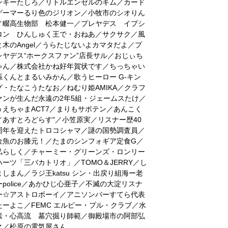
ンキーたしろ／リトルエンゼルのキム／カード
ゲーマーるり色のジリオン／小牧市のシオりん
／畷高生物部 松本健一／プレヤデス イプシ
ロン ひんしゅく王で・おねあ／サクサク／風
と木のAngel／うらたじないよカマタだよ／プ
レヤデス“ホークスファン”店長サル／おじぃち
ゃん／株式会社かね好年賀状です／ちっちゃい
孫くんとまるいみかん／歌うヒーロー G-キン
グ・たなこうたなお／ねむり姫AMIKA／クラフ
ァンが生んだ永遠の2年5組・ジェームスたけ／
うえちゃまACT7／まりもサボテン／あんこく
／あすとろどらす"／小笠原実／リスナー歴40
周年を迎えたトロコシャマ／謎の国勢調査員／
金魚のお膝元！／たまのシンフォギア定食G／
私らしく／チャーミー・グリーンズ・ロンリー
ハーツ「三バカトリオ」／TOMO＆JERRY／し
ましまん／ラジ王katsu シン・出戻り組海ー老
ーpolice／あかひじ心亜子／不滅の大淀リスナ
ー☆アストロボーイ／アニソンバーすてら代表
たーよこ／FEMC エルピー・プル・クラブ／水
素・心高流 墓穴掘り師範／御殿場市の阿部弘
之／松原の電気屋さん