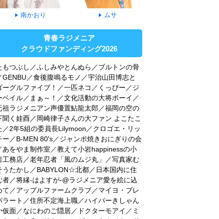
南かおり
ムサ
青春ラジメニア
クラウドファンディング2026
たもつぶし／ふしみやとんぬら／ブルトンの骨
／GENBU／食後腹鳴るモノ／宇治山田博志と
ゴーグルファイブ！／一匹ネコ／くっぴー／ジ
ーベイル／まぁ～！／文化活動の大将ボーイ／
元祖ラジメニアン声優置鮎龍太郎／福岡の空の
下聞く娃酉／岡崎律子さんの大ファン よこたこ
た／2年5組の委員長Lilymoon／クロゴエ・リッ
チー／B-MEN 80's／ジャンボ焼きおにぎりの会
／あをやま制作室／教えて小岩happinessの小
岩工務店／老年忍者「風のムジ丸」／写真家む
そうたかし／BABYLON☆北都／日本国内に住
む者／将縁-はよすが-@ラジメニア愛を絵に込
めて／アップルファームクラブ／マイヨ・プレ
パラート／住所不定海上職／ハイパーきしゃん
か仮面／なにわのご隠居／ドクターモアイ／ミ