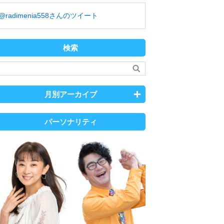
@radimenia558さんのツイート
検索
月別アーカイブ
パーソナリティ