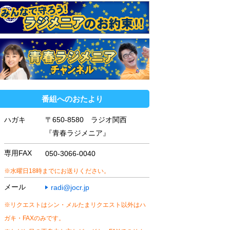
番組へのおたより
ハガキ
〒650-8580 ラジオ関西
『青春ラジメニア』
専用FAX
050-3066-0040
※水曜日18時までにお送りください。
メール
radi@jocr.jp
※リクエストはシン・メルたまリクエスト以外はハ
ガキ・FAXのみです。