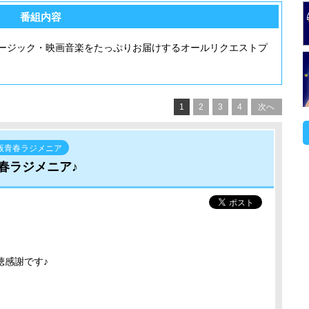
番組内容
ージック・映画音楽をたっぷりお届けするオールリクエストプ
1
2
3
4
次へ
版青春ラジメニア
春ラジメニア♪
聴感謝です♪