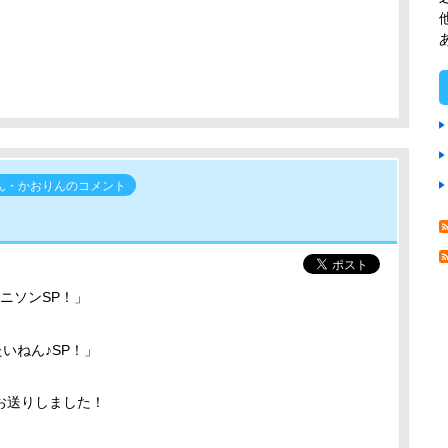
ん・かおりんのコメント
ニソンSP！」
いねん♪SP！」
お送りしました！