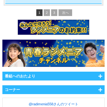
1
2
3
次へ
番組へのおたより
コーナー
@radimenia558さんのツイート