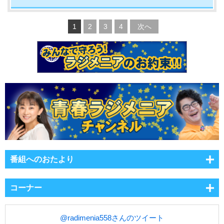
1
2
3
4
次へ
番組へのおたより
コーナー
@radimenia558さんのツイート