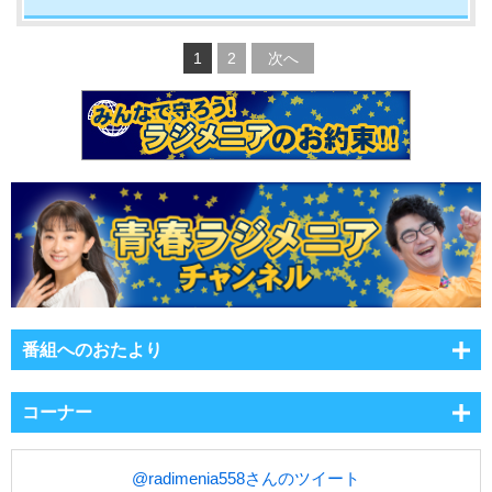
1
2
次へ
番組へのおたより
コーナー
@radimenia558さんのツイート