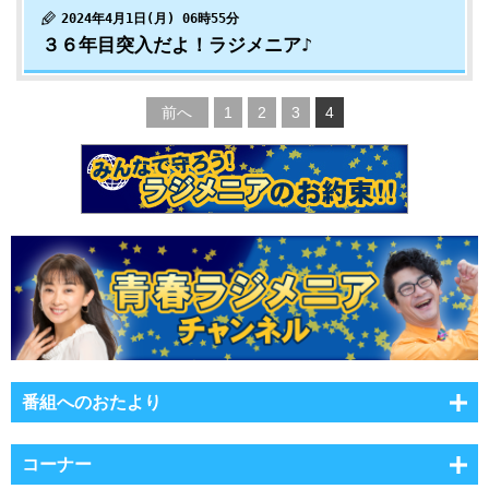
2024年4月1日(月) 06時55分
３６年目突入だよ！ラジメニア♪
前へ
1
2
3
4
番組へのおたより
コーナー