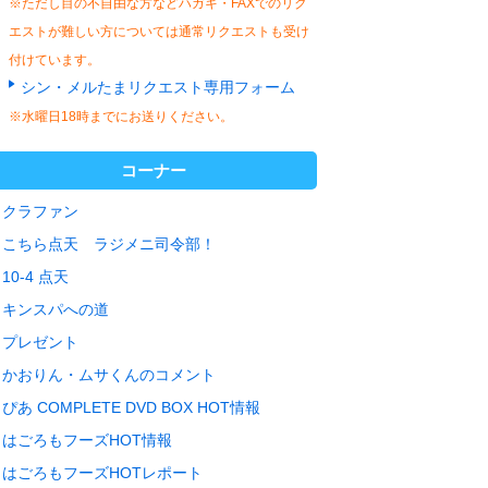
※ただし目の不自由な方などハガキ・FAXでのリク
エストが難しい方については通常リクエストも受け
付けています。
シン・メルたまリクエスト専用フォーム
※水曜日18時までにお送りください。
コーナー
クラファン
こちら点天 ラジメニ司令部！
10-4 点天
キンスパへの道
プレゼント
かおりん・ムサくんのコメント
ぴあ COMPLETE DVD BOX HOT情報
はごろもフーズHOT情報
はごろもフーズHOTレポート