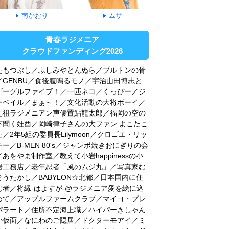
南かおり
ムサ
青春ラジメニア
クラウドファンディング2026
たもつぶし／ふしみやとんぬら／ブルトンの骨
／GENBU／食後腹鳴るモノ／宇治山田博志と
ゴーグルファイブ！／一匹ネコ／くっぴー／ジ
ーベイル／まぁ～！／文化活動の大将ボーイ／
元祖ラジメニアン声優置鮎龍太郎／福岡の空の
下聞く娃酉／岡崎律子さんの大ファン よこたこ
た／2年5組の委員長Lilymoon／クロゴエ・リッ
チー／B-MEN 80's／ジャンボ焼きおにぎりの会
／あをやま制作室／教えて小岩happinessの小
岩工務店／老年忍者「風のムジ丸」／写真家む
そうたかし／BABYLON☆北都／日本国内に住
む者／将縁-はよすが-@ラジメニア愛を絵に込
めて／アップルファームクラブ／マイヨ・プレ
パラート／住所不定海上職／ハイパーきしゃん
か仮面／なにわのご隠居／ドクターモアイ／ミ