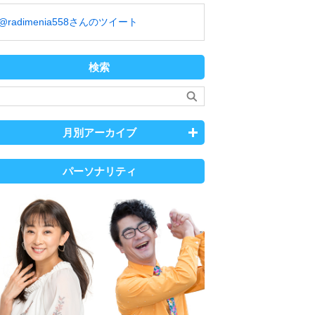
@radimenia558さんのツイート
検索
月別アーカイブ
パーソナリティ