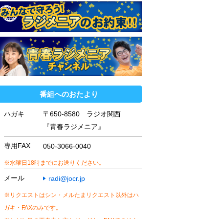
番組へのおたより
ハガキ
〒650-8580 ラジオ関西
『青春ラジメニア』
専用FAX
050-3066-0040
※水曜日18時までにお送りください。
メール
radi@jocr.jp
※リクエストはシン・メルたまリクエスト以外はハ
ガキ・FAXのみです。