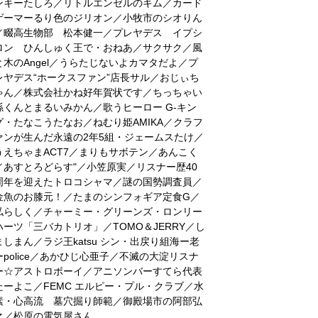
ンキーたしろ／リトルエンゼルのキム／カード
ゲーマーるり色のジリオン／小牧市のシオりん
／畷高生物部 松本健一／プレヤデス イプシ
ロン ひんしゅく王で・おねあ／サクサク／風
と木のAngel／うらたじないよカマタだよ／プ
レヤデス“ホークスファン”店長サル／おじぃち
ゃん／株式会社かね好年賀状です／ちっちゃい
孫くんとまるいみかん／歌うヒーロー G-キン
グ・たなこうたなお／ねむり姫AMIKA／クラフ
ァンが生んだ永遠の2年5組・ジェームスたけ／
うえちゃまACT7／まりもサボテン／あんこく
／あすとろどらす"／小笠原実／リスナー歴40
周年を迎えたトロコシャマ／謎の国勢調査員／
金魚のお膝元！／たまのシンフォギア定食G／
私らしく／チャーミー・グリーンズ・ロンリー
ハーツ「三バカトリオ」／TOMO＆JERRY／し
ましまん／ラジ王katsu シン・出戻り組海ー老
ーpolice／あかひじ心亜子／不滅の大淀リスナ
ー☆アストロボーイ／アニソンバーすてら代表
たーよこ／FEMC エルピー・プル・クラブ／水
素・心高流 墓穴掘り師範／御殿場市の阿部弘
之／松原の電気屋さん