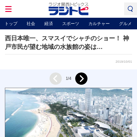
トップ
社会
経済
スポーツ
カルチャー
グルメ
西日本唯一、スマスイでシャチのショー！ 神
戸市民が望む地域の水族館の姿は…
2019/10/01
Next
1/4
Prev