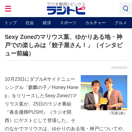
トップ
社会
経済
スポーツ
カルチャー
グルメ
Sexy Zoneのマリウス葉、ゆかりある地・神
戸での楽しみは「餃子屋さん！」（インタビ
ュー前編）
2019/10/29
10月23日にダブルAサイドニュー
シングル「麒麟の子／Honey Hone
y」をリリースしたSexy Zoneのマ
リウス葉が、25日のラジオ番組
『春名優輝PUSH!』（ラジオ関
（写真1枚）
西）にゲストとして登場した。そ
のなかでマリウスは、ゆかりのある地・神戸についてや、