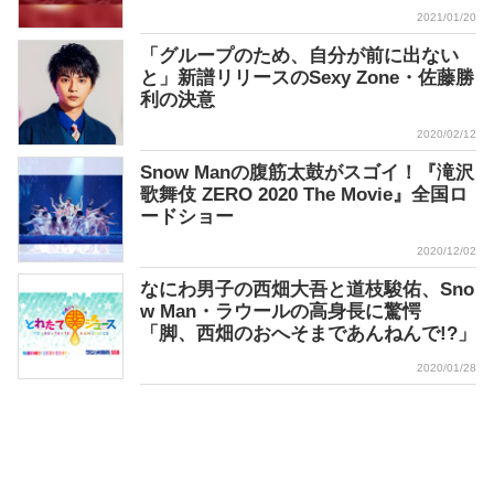
2021/01/20
「グループのため、自分が前に出ない
と」新譜リリースのSexy Zone・佐藤勝
利の決意
2020/02/12
Snow Manの腹筋太鼓がスゴイ！『滝沢
歌舞伎 ZERO 2020 The Movie』全国ロ
ードショー
2020/12/02
なにわ男子の西畑大吾と道枝駿佑、Sno
w Man・ラウールの高身長に驚愕
「脚、西畑のおへそまであんねんで!?」
2020/01/28