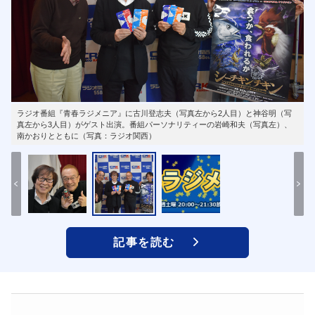
ラジオ番組『青春ラジメニア』に古川登志夫（写真左から2人目）と神谷明（写
真左から3人目）がゲスト出演。番組パーソナリティーの岩崎和夫（写真左）、
南かおりとともに（写真：ラジオ関西）
記事を読む