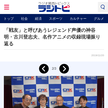
トップ
社会
経済
スポーツ
カルチャー
グルメ
「戦友」と呼びあうレジェンド声優の神谷
明・古川登志夫、名作アニメの収録現場振り
返る
2019/11/20
Next
2/3
Prev